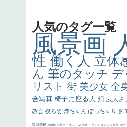
人気のタグ一覧
風景画
性
働く人
立体
ん
筆のタッチ
デ
リスト
街
美少女
全
合写真
椅子に座る人
畑
広大さ
教会
後ろ姿
赤ちゃん
ぽっちゃり
影
森
静物画
自画像
雪景色
スケッチ
林
掃除
イケメン
リアル
宗教画
肌が