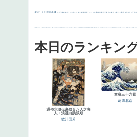
厳
びっくり
花畑
橋
花
カメラ目線
補色
こっち見んな
キス
庭園
部屋
こんにちわ
素描
塔
青空
工場
巨木
青年
太陽
壮大
着衣
古代ギリシア
日
画質
last
ヴィーナス
剣
哀愁
白人少女
食事中
山本芳翠
麦
alciato
ハーレム
女神
ローマ教皇
奥行き
火起こし
シスター
東方の三博士
雪
114514
かっこいい
受胎告知
天から覗き込む顔
設計図
挿絵
群衆
親子
裸婦
可愛い
ピサロ
美人
＃名画で学ぶ「たるみ」
ニーソックス
躍動感
黄色
こわい
コート
畦道
レンブラント・
sekkusu
暖かい
バブみ
靴下
ショッ
本日のランキン
冨嶽三十六景
葛飾北斎
通俗水滸伝豪傑百八人之壹
人・浪裡白跳張順
歌川国芳