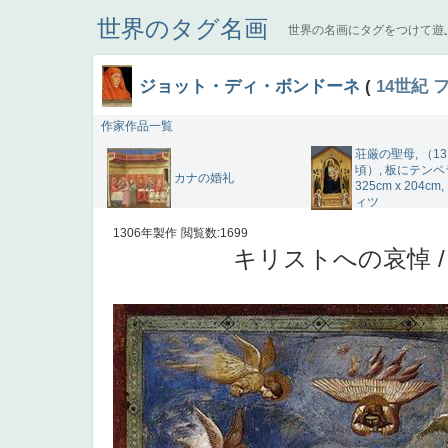
世界のタグ名画
世界の名画にタグをつけて遊
ジョット・ディ・ボンドーネ
(
14世紀
作家作品一覧
荘厳の聖母, （13
頃）, 板にテンペ
カナの婚礼
325cm x 204cm
ィツ
1306年製作
閲覧数:1699
キリストへの哀悼 