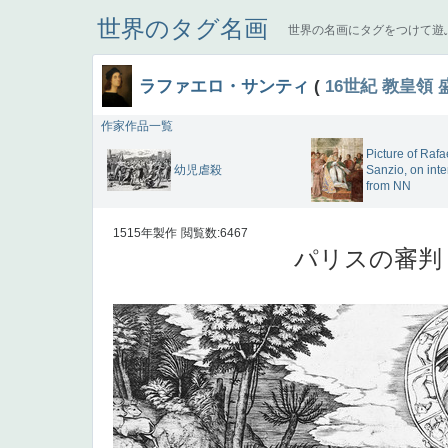
世界のタグ名画
世界の名画にタグをつけて遊
ラファエロ・サンティ
(
16世紀
教皇領
作家作品一覧
Picture of Rafa
幼児虐殺
Sanzio, on inte
from NN
1515年製作
閲覧数:6467
パリスの審判 