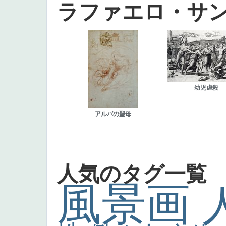
ラファエロ・サ
幼児虐殺
アルバの聖母
人気のタグ一覧
風景画