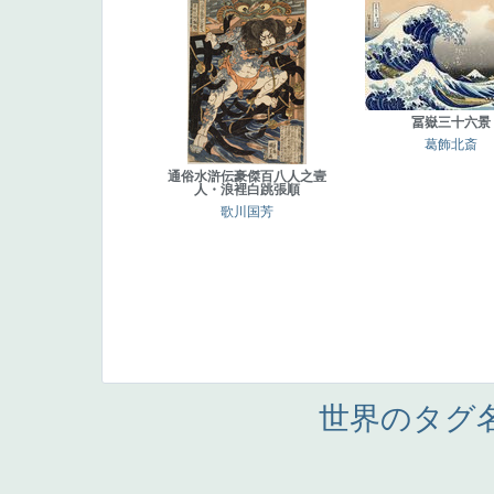
冨嶽三十六景
葛飾北斎
通俗水滸伝豪傑百八人之壹
人・浪裡白跳張順
歌川国芳
世界のタグ