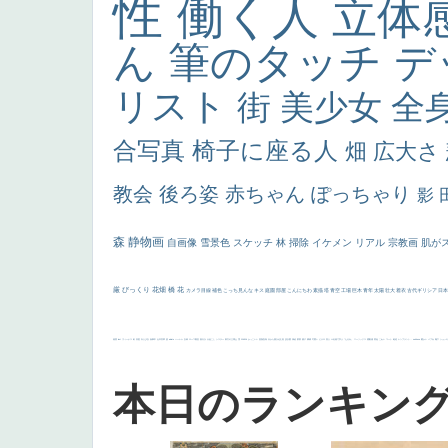
性
働く人
立体
ん
筆のタッチ
デ
リスト
街
美少女
全
合写真
椅子に座る人
畑
広大さ
教会
後ろ姿
赤ちゃん
ぽっちゃり
影
森
静物画
自画像
雪景色
スケッチ
林
掃除
イケメン
リアル
宗教画
肌が
厳
びっくり
花畑
橋
花
カメラ目線
補色
こっち見んな
キス
庭園
部屋
こんにちわ
素描
塔
青空
工場
巨木
青年
太陽
壮大
着衣
古代ギリシア
日
画質
last
ヴィーナス
剣
哀愁
白人少女
食事中
山本芳翠
麦
alciato
ハーレム
女神
ローマ教皇
奥行き
火起こし
シスター
東方の三博士
雪
114514
かっこいい
受胎告知
天から覗き込む顔
設計図
挿絵
群衆
親子
裸婦
可愛い
ピサロ
美人
＃名画で学ぶ「たるみ」
ニーソックス
躍動感
黄色
こわい
コート
畦道
レンブラント・
sekkusu
暖かい
バブみ
靴下
ショッ
本日のランキン