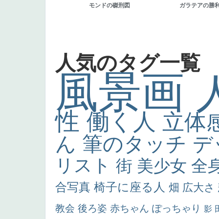
モンドの磔刑図
ガラテアの勝
人気のタグ一覧
風景画
性
働く人
立体
ん
筆のタッチ
デ
リスト
街
美少女
全
合写真
椅子に座る人
畑
広大さ
教会
後ろ姿
赤ちゃん
ぽっちゃり
影