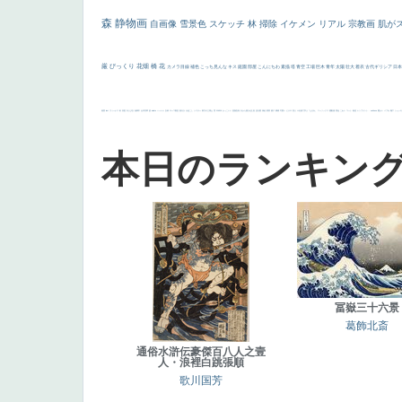
森
静物画
自画像
雪景色
スケッチ
林
掃除
イケメン
リアル
宗教画
肌が
厳
びっくり
花畑
橋
花
カメラ目線
補色
こっち見んな
キス
庭園
部屋
こんにちわ
素描
塔
青空
工場
巨木
青年
太陽
壮大
着衣
古代ギリシア
日
画質
last
ヴィーナス
剣
哀愁
白人少女
食事中
山本芳翠
麦
alciato
ハーレム
女神
ローマ教皇
奥行き
火起こし
シスター
東方の三博士
雪
114514
かっこいい
受胎告知
天から覗き込む顔
設計図
挿絵
群衆
親子
裸婦
可愛い
ピサロ
美人
＃名画で学ぶ「たるみ」
ニーソックス
躍動感
黄色
こわい
コート
畦道
レンブラント・
sekkusu
暖かい
バブみ
靴下
ショッ
本日のランキン
冨嶽三十六景
葛飾北斎
通俗水滸伝豪傑百八人之壹
人・浪裡白跳張順
歌川国芳