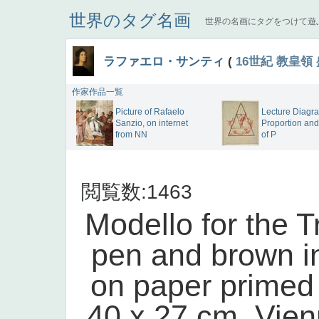
世界のタグ名画
世界の名画にタグをつけて遊
ラファエロ・サンティ
(
16世紀
教皇領
作家作品一覧
Picture of Rafaelo
Lecture Diagr
Sanzio, on internet
Proportion an
from NN
of P
閲覧数:1463
Modello for the T
pen and brown in
on paper primed
40 x 27 cm, Vienn