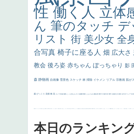
性
働く人
立体
ん
筆のタッチ
デ
リスト
街
美少女
全
合写真
椅子に座る人
畑
広大さ
教会
後ろ姿
赤ちゃん
ぽっちゃり
影
森
静物画
自画像
雪景色
スケッチ
林
掃除
イケメン
リアル
宗教画
肌が
厳
びっくり
花畑
橋
花
カメラ目線
補色
こっち見んな
キス
庭園
部屋
こんにちわ
素描
塔
青空
工場
巨木
青年
太陽
壮大
着衣
古代ギリシア
日
画質
last
ヴィーナス
剣
哀愁
白人少女
食事中
山本芳翠
麦
alciato
ハーレム
女神
ローマ教皇
奥行き
火起こし
シスター
東方の三博士
雪
114514
かっこいい
受胎告知
天から覗き込む顔
設計図
挿絵
群衆
親子
裸婦
可愛い
ピサロ
美人
＃名画で学ぶ「たるみ」
ニーソックス
躍動感
黄色
こわい
コート
畦道
レンブラント・
sekkusu
暖かい
バブみ
靴下
ショッ
本日のランキン