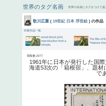
世界のタグ名画
世界の名画にタグをつけて遊
歌川広重
(
19世紀
日本
浮世絵
) の作品
作家作品一覧
wood-block print,
The title of th
reproduction from a
"Hakone Kos
miniatu
閲覧数:2077
1961年に日本が発行した国
海道53次の「箱根宿」、題
であ