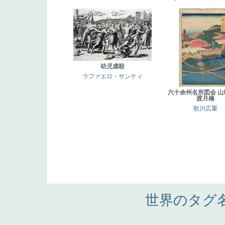
幼児虐殺
ラファエロ・サンティ
六十余州名所図会 山
渡月橋
歌川広重
世界のタグ