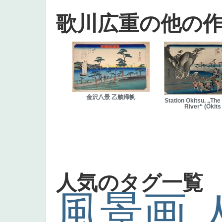
歌川広重の他の
金沢八景 乙舳帰帆
Station Okitsu, „The
River“ (Okits
人気のタグ一覧
風景画