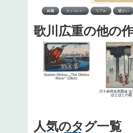
歌川広重の他の
Station Okitsu, „The Okitsu
River“ (Okits
六十余州名所図会 出
ほとほとの図
人気のタグ一覧