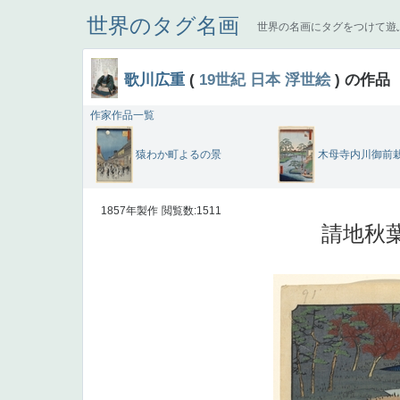
世界のタグ名画
世界の名画にタグをつけて遊
歌川広重
(
19世紀
日本
浮世絵
) の作品
作家作品一覧
猿わか町よるの景
木母寺内川御前
1857年製作
閲覧数:1511
請地秋葉