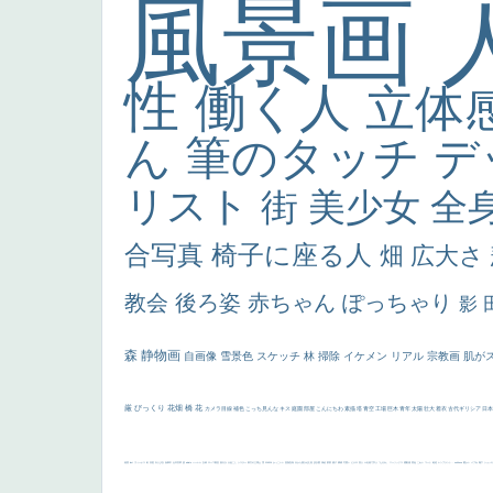
風景画
性
働く人
立体
ん
筆のタッチ
デ
リスト
街
美少女
全
合写真
椅子に座る人
畑
広大さ
教会
後ろ姿
赤ちゃん
ぽっちゃり
影
森
静物画
自画像
雪景色
スケッチ
林
掃除
イケメン
リアル
宗教画
肌が
厳
びっくり
花畑
橋
花
カメラ目線
補色
こっち見んな
キス
庭園
部屋
こんにちわ
素描
塔
青空
工場
巨木
青年
太陽
壮大
着衣
古代ギリシア
日
画質
last
ヴィーナス
剣
哀愁
白人少女
食事中
山本芳翠
麦
alciato
ハーレム
女神
ローマ教皇
奥行き
火起こし
シスター
東方の三博士
雪
114514
かっこいい
受胎告知
天から覗き込む顔
設計図
挿絵
群衆
親子
裸婦
可愛い
ピサロ
美人
＃名画で学ぶ「たるみ」
ニーソックス
躍動感
黄色
こわい
コート
畦道
レンブラント・
sekkusu
暖かい
バブみ
靴下
ショッ