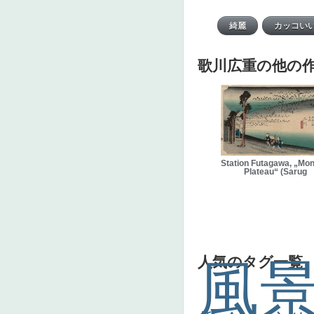
歌川広重の他の
Station Futagawa, „Mo
Plateau“ (Sarug
人気のタグ一覧
風