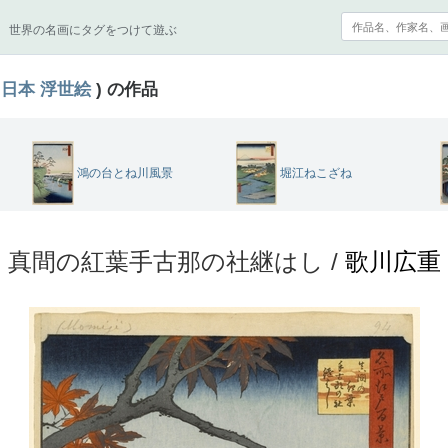
世界の名画にタグをつけて遊ぶ
日本
浮世絵
) の作品
鴻の台とね川風景
堀江ねこざね
真間の紅葉手古那の社継はし /
歌川広重