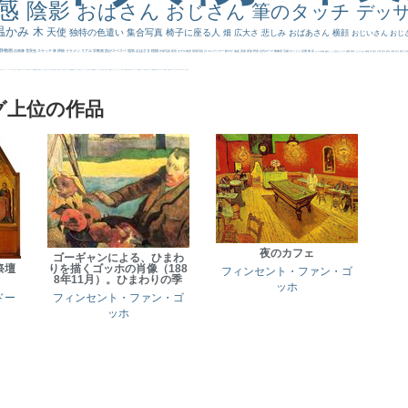
感
陰影
おばさん
おじさん
筆のタッチ
デッ
温かみ
木
天使
独特の色遣い
集合写真
椅子に座る人
畑
広大さ
悲しみ
おばあさん
横顔
おじいさん
おじ
静物画
自画像
雪景色
スケッチ
林
掃除
イケメン
リアル
宗教画
肌がスベスベ
強気
おばさま
植物
作家写真
夜景
モデル体型
部屋写真
川
ロングヘアー
鮮やか
油絵
英雄
家族
野原
古代ローマ
胸像画
荘厳
びっくり
花畑
橋
花
カメラ目線
補色
こっち見んな
キス
庭園
部屋
こんにちわ
素描
塔
青空
工場
巨木
青年
太陽
壮大
着衣
古
道
レンブラント・
sekkusu
暖かい
バブみ
靴下
ショッキング
人物が
クリアな空気感
黄色の太陽
じゃがいも
お墓
イケおじ
＃推しの絵
孔雀 天使
ホラー
気が強そう
ローマ皇帝
風車
港
エロ
これしか勝たん
リラックス
王子
厳しい表情
男性
船
こっちみんな
＃尊すぎて死にそう
聖書
セットがうまくいかない
天国 天使
王
本
美人画
カウボーイハット
海岸
帽子
こっち見るな
＃My Favirite
風景が
天国
イギリス
スーツ
精細
メイド
顔無し
オナニーおかず
＃オワーズ川カッコ良すぎ
グ上位の作品
夜のカフェ
ゴーギャンによる、ひまわ
祭壇
りを描くゴッホの肖像（188
フィンセント・ファン・ゴ
8年11月）。ひまわりの季
ッホ
ドー
フィンセント・ファン・ゴ
ッホ