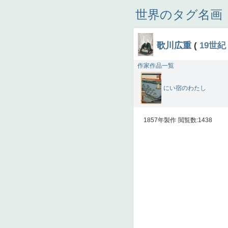
世界のタグ名画
歌川広重
(
19世紀
作家作品一覧
にい宿のわたし
1857年製作
閲覧数:1438