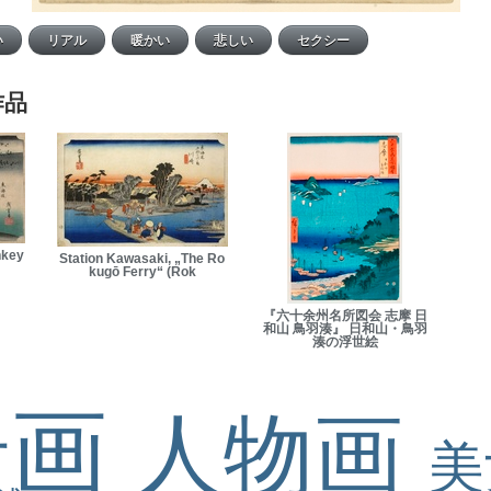
作品
nkey
Station Kawasaki, „The Ro
kugō Ferry“ (Rok
『六十余州名所図会 志摩 日
和山 鳥羽湊』 日和山・鳥羽
湊の浮世絵
景画
人物画