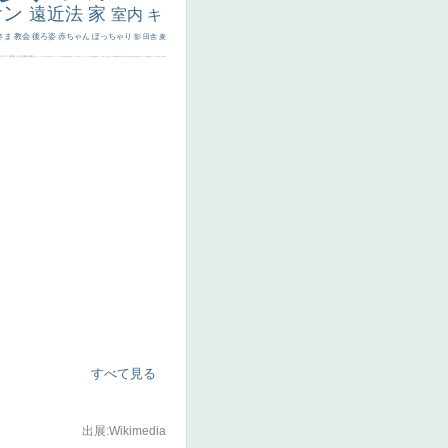
サン
遠近法
家
室内
キ
さま
教会
後ろ姿
赤ちゃん
ぽっちゃり
影
田舎
麦
代ギリシア
日本画
うさぎ
疲れた表情
悪女
フランス
くびれ
祈り
生活
光
弱気
ゴッホ
＃シスレーファン
苦悩
子供
麦わら帽子
駅
コントラスト
野菜
イエス
かわいい
レベチ
魚
美少年
列車
瓶
酒場
セックス
＃我が人生
美女イケメン
理想
悪魔
新聞写真
坊主
寝ている
手
歌川広重
ゆがみ
童顔
空中浮遊
ドラゴン
人物写真
星空
山
ひまわり
富嶽百景
１
お金持ち
騎
すべて見る
出展:Wikimedia