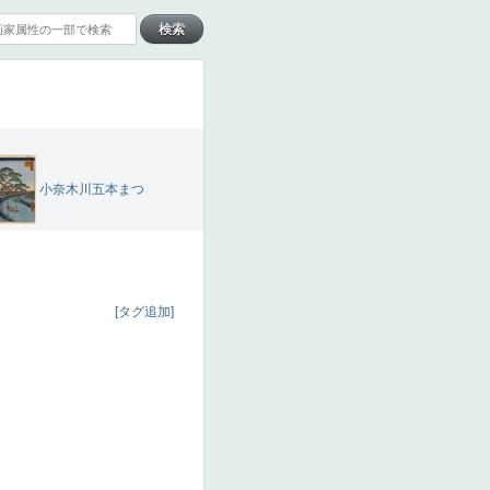
小奈木川五本まつ
[タグ追加]