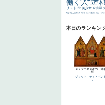
働く人
立体
リスト
街
美少女
全身画
畑
お姉さん
並木道
牛
肖像画
キリスト教
動物
馬
少女
マリア
森
士
マダム
配給
嫌な目つき
色
w]
こっち見てない
色白
聖セシリア
白馬
かっこいい女性
座る
画質
last
ヴィーナス
剣
哀愁
白人少女
食事中
山本芳翠
麦
alciato
ハーレム
女神
ローマ教皇
奥行き
火起こし
シスター
東方の三博士
雪
114514
かっこいい
受胎告知
天から覗き込む顔
設計図
挿絵
群衆
親子
裸婦
可愛い
ピサロ
美人
＃名画で学ぶ「たるみ」
ニーソックス
躍動感
黄色
こわい
コート
畦
本日のランキン
ステファネスキの三連
画
ジョット・ディ・ボン
ネ