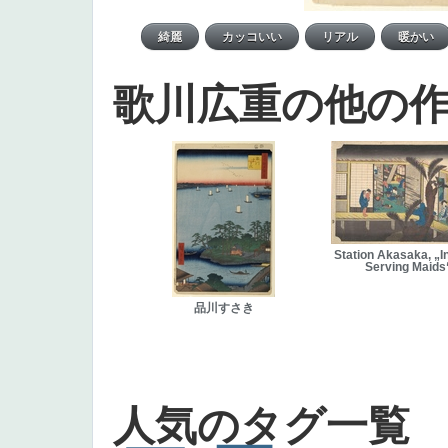
歌川広重の他の
Station Akasaka, „I
Serving Maids
品川すさき
人気のタグ一覧