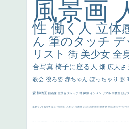
風景画
性
働く人
立体
ん
筆のタッチ
デ
リスト
街
美少女
全
合写真
椅子に座る人
畑
広大さ
教会
後ろ姿
赤ちゃん
ぽっちゃり
影
森
静物画
自画像
雪景色
スケッチ
林
掃除
イケメン
リアル
宗教画
肌が
厳
びっくり
花畑
橋
花
カメラ目線
補色
こっち見んな
キス
庭園
部屋
こんにちわ
素描
塔
青空
工場
巨木
青年
太陽
壮大
着衣
古代ギリシア
日
画質
last
ヴィーナス
剣
哀愁
白人少女
食事中
山本芳翠
麦
alciato
ハーレム
女神
ローマ教皇
奥行き
火起こし
シスター
東方の三博士
雪
114514
かっこいい
受胎告知
天から覗き込む顔
設計図
挿絵
群衆
親子
裸婦
可愛い
ピサロ
美人
＃名画で学ぶ「たるみ」
ニーソックス
躍動感
黄色
こわい
コート
畦道
レンブラント・
sekkusu
暖かい
バブみ
靴下
ショッ