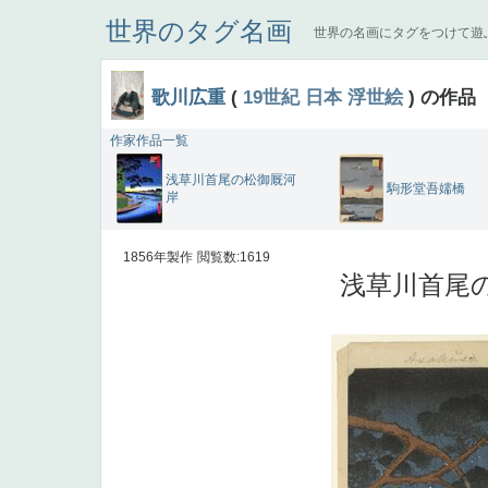
世界のタグ名画
世界の名画にタグをつけて遊
歌川広重
(
19世紀
日本
浮世絵
) の作品
作家作品一覧
浅草川首尾の松御厩河
駒形堂吾嬬橋
岸
1856年製作
閲覧数:1619
浅草川首尾の