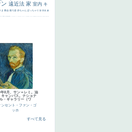
サン
遠近法
家
室内
キ
さま
教会
後ろ姿
赤ちゃん
ぽっちゃり
影
田舎
麦
代ギリシア
日本画
うさぎ
疲れた表情
悪女
フランス
くびれ
祈り
生活
光
弱気
ゴッホ
＃シスレーファン
苦悩
子供
麦わら帽子
駅
コントラスト
野菜
イエス
かわいい
レベチ
魚
美少年
列車
瓶
酒場
セックス
＃我が人生
美女イケメン
理想
悪魔
新聞写真
坊主
寝ている
手
歌川広重
ゆがみ
童顔
空中浮遊
ドラゴン
人物写真
星空
山
ひまわり
富嶽百景
１
お金持ち
騎
89年8月、サン＝レミ。油
、キャンバス。ナショナ
ル・ギャラリー（ワ
ィンセント・ファン・ゴ
ッホ
すべて見る