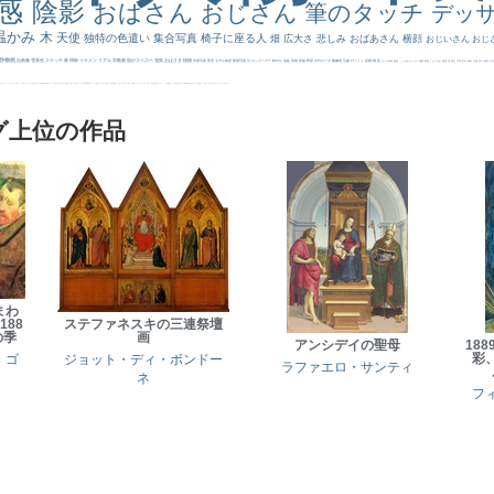
感
陰影
おばさん
おじさん
筆のタッチ
デッ
温かみ
木
天使
独特の色遣い
集合写真
椅子に座る人
畑
広大さ
悲しみ
おばあさん
横顔
おじいさん
おじ
静物画
自画像
雪景色
スケッチ
林
掃除
イケメン
リアル
宗教画
肌がスベスベ
強気
おばさま
植物
作家写真
夜景
モデル体型
部屋写真
川
ロングヘアー
鮮やか
油絵
英雄
家族
野原
古代ローマ
胸像画
荘厳
びっくり
花畑
橋
花
カメラ目線
補色
こっち見んな
キス
庭園
部屋
こんにちわ
素描
塔
青空
工場
巨木
青年
太陽
壮大
着衣
古
道
レンブラント・
sekkusu
暖かい
バブみ
靴下
ショッキング
人物が
クリアな空気感
黄色の太陽
じゃがいも
お墓
イケおじ
＃推しの絵
孔雀 天使
ホラー
気が強そう
ローマ皇帝
風車
港
エロ
これしか勝たん
リラックス
王子
厳しい表情
男性
船
こっちみんな
＃尊すぎて死にそう
聖書
セットがうまくいかない
天国 天使
王
本
美人画
カウボーイハット
海岸
帽子
こっち見るな
＃My Favirite
風景が
天国
イギリス
スーツ
精細
メイド
顔無し
オナニーおかず
＃オワーズ川カッコ良すぎ
グ上位の作品
まわ
88
ステファネスキの三連祭壇
の季
画
アンシデイの聖母
18
彩
・ゴ
ジョット・ディ・ボンドー
ラファエロ・サンティ
ネ
フ