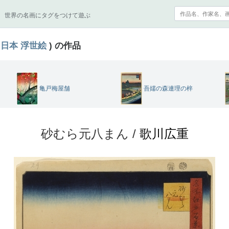
世界の名画にタグをつけて遊ぶ
日本
浮世絵
) の作品
亀戸梅屋舗
吾嬬の森連理の梓
砂むら元八まん /
歌川広重