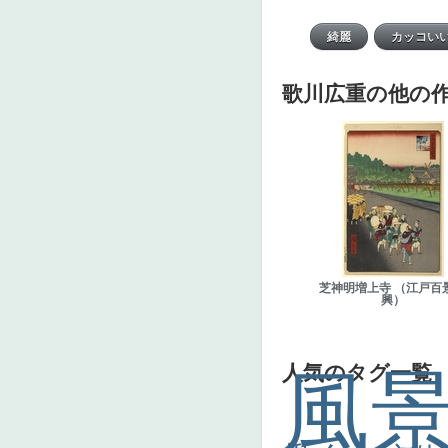
歌川広重の他の
芝神明増上寺 （江戸百
興）
人気のタグ一覧
風