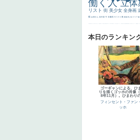
働く人
立体
リスト
街
美少女
全身画
畑
お姉さん
並木道
牛
肖像画
キリスト教
動物
馬
少女
マリア
森
士
マダム
配給
嫌な目つき
色
w]
こっち見てない
色白
聖セシリア
白馬
かっこいい女性
座る
画質
last
ヴィーナス
剣
哀愁
白人少女
食事中
山本芳翠
麦
alciato
ハーレム
女神
ローマ教皇
奥行き
火起こし
シスター
東方の三博士
雪
114514
かっこいい
受胎告知
天から覗き込む顔
設計図
挿絵
群衆
親子
裸婦
可愛い
ピサロ
美人
＃名画で学ぶ「たるみ」
ニーソックス
躍動感
黄色
こわい
コート
畦
本日のランキン
ゴーギャンによる、ひ
りを描くゴッホの肖像（1
8年11月）。ひまわり
フィンセント・ファン
ッホ