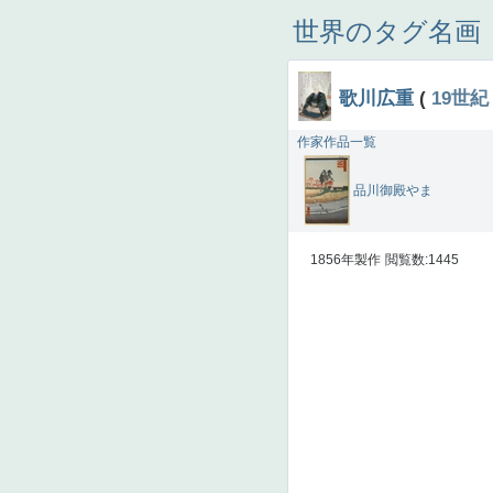
世界のタグ名画
歌川広重
(
19世紀
作家作品一覧
品川御殿やま
1856年製作
閲覧数:1445