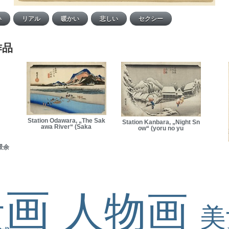
作品
Station Odawara, „The Sak
Station Kanbara, „Night Sn
awa River“ (Saka
ow“ (yoru no yu
景余
景画
人物画