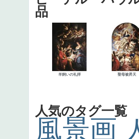
品
羊飼いの礼拝
聖母被昇天
人気のタグ一覧
風景画