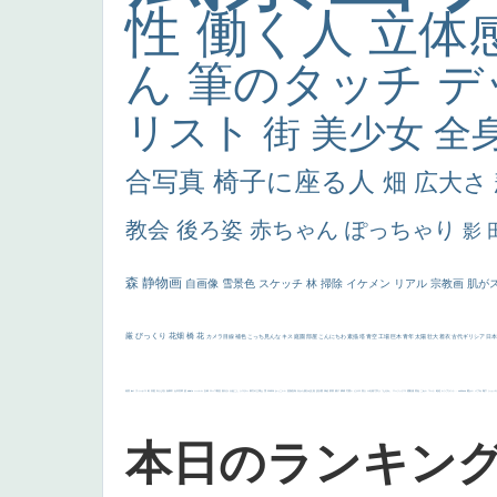
性
働く人
立体
ん
筆のタッチ
デ
リスト
街
美少女
全
合写真
椅子に座る人
畑
広大さ
教会
後ろ姿
赤ちゃん
ぽっちゃり
影
森
静物画
自画像
雪景色
スケッチ
林
掃除
イケメン
リアル
宗教画
肌が
厳
びっくり
花畑
橋
花
カメラ目線
補色
こっち見んな
キス
庭園
部屋
こんにちわ
素描
塔
青空
工場
巨木
青年
太陽
壮大
着衣
古代ギリシア
日
画質
last
ヴィーナス
剣
哀愁
白人少女
食事中
山本芳翠
麦
alciato
ハーレム
女神
ローマ教皇
奥行き
火起こし
シスター
東方の三博士
雪
114514
かっこいい
受胎告知
天から覗き込む顔
設計図
挿絵
群衆
親子
裸婦
可愛い
ピサロ
美人
＃名画で学ぶ「たるみ」
ニーソックス
躍動感
黄色
こわい
コート
畦道
レンブラント・
sekkusu
暖かい
バブみ
靴下
ショッ
本日のランキン