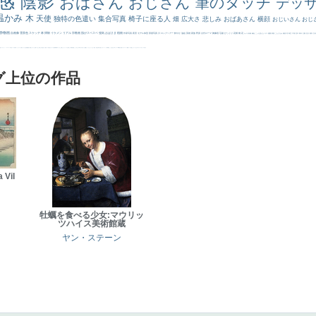
感
陰影
おばさん
おじさん
筆のタッチ
デッ
温かみ
木
天使
独特の色遣い
集合写真
椅子に座る人
畑
広大さ
悲しみ
おばあさん
横顔
おじいさん
おじ
静物画
自画像
雪景色
スケッチ
林
掃除
イケメン
リアル
宗教画
肌がスベスベ
強気
おばさま
植物
作家写真
夜景
モデル体型
部屋写真
川
ロングヘアー
鮮やか
油絵
英雄
家族
野原
古代ローマ
胸像画
荘厳
びっくり
花畑
橋
花
カメラ目線
補色
こっち見んな
キス
庭園
部屋
こんにちわ
素描
塔
青空
工場
巨木
青年
太陽
壮大
着衣
古
道
レンブラント・
sekkusu
暖かい
バブみ
靴下
ショッキング
人物が
クリアな空気感
黄色の太陽
じゃがいも
お墓
イケおじ
＃推しの絵
孔雀 天使
ホラー
気が強そう
ローマ皇帝
風車
港
エロ
これしか勝たん
リラックス
王子
厳しい表情
男性
船
こっちみんな
＃尊すぎて死にそう
聖書
セットがうまくいかない
天国 天使
王
本
美人画
カウボーイハット
海岸
帽子
こっち見るな
＃My Favirite
風景が
天国
イギリス
スーツ
精細
メイド
顔無し
オナニーおかず
＃オワーズ川カッコ良すぎ
グ上位の作品
 Vil
牡蠣を食べる少女:マウリッ
ツハイス美術館蔵
ヤン・ステーン