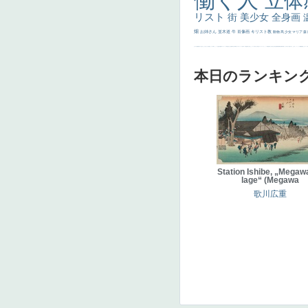
働く人
立体
リスト
街
美少女
全身画
畑
お姉さん
並木道
牛
肖像画
キリスト教
動物
馬
少女
マリア
森
士
マダム
配給
嫌な目つき
色
w]
こっち見てない
色白
聖セシリア
白馬
かっこいい女性
座る
画質
last
ヴィーナス
剣
哀愁
白人少女
食事中
山本芳翠
麦
alciato
ハーレム
女神
ローマ教皇
奥行き
火起こし
シスター
東方の三博士
雪
114514
かっこいい
受胎告知
天から覗き込む顔
設計図
挿絵
群衆
親子
裸婦
可愛い
ピサロ
美人
＃名画で学ぶ「たるみ」
ニーソックス
躍動感
黄色
こわい
コート
畦
本日のランキン
Station Ishibe, „Megawa
lage“ (Megawa
歌川広重