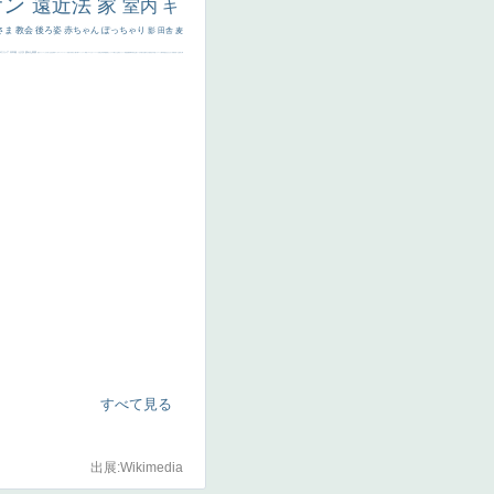
サン
遠近法
家
室内
キ
さま
教会
後ろ姿
赤ちゃん
ぽっちゃり
影
田舎
麦
代ギリシア
日本画
うさぎ
疲れた表情
悪女
フランス
くびれ
祈り
生活
光
弱気
ゴッホ
＃シスレーファン
苦悩
子供
麦わら帽子
駅
コントラスト
野菜
イエス
かわいい
レベチ
魚
美少年
列車
瓶
酒場
セックス
＃我が人生
美女イケメン
理想
悪魔
新聞写真
坊主
寝ている
手
歌川広重
ゆがみ
童顔
空中浮遊
ドラゴン
人物写真
星空
山
ひまわり
富嶽百景
１
お金持ち
騎
すべて見る
出展:Wikimedia