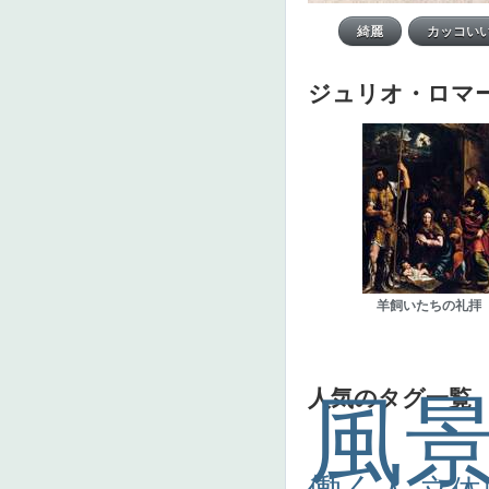
ジュリオ・ロマ
羊飼いたちの礼拝
人気のタグ一覧
風