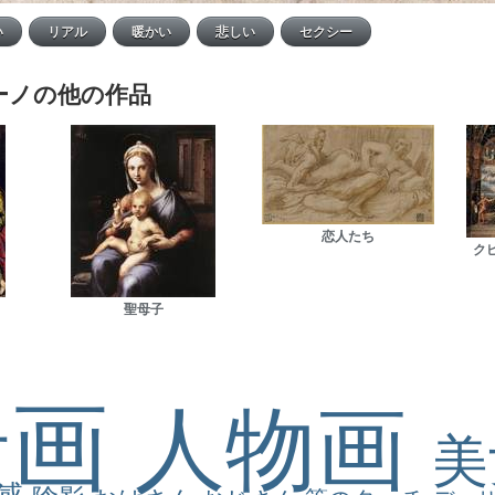
ーノの他の作品
恋人たち
ク
聖母子
景画
人物画