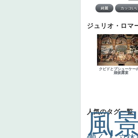
ジュリオ・ロマ
クピドとプシューケー
婚披露宴
人気のタグ一覧
風
働く人
立体