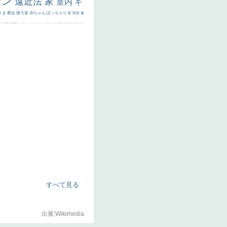
サン
遠近法
家
室内
キ
さま
教会
後ろ姿
赤ちゃん
ぽっちゃり
影
田舎
麦
代ギリシア
日本画
うさぎ
疲れた表情
悪女
フランス
くびれ
祈り
生活
光
弱気
ゴッホ
＃シスレーファン
苦悩
子供
麦わら帽子
駅
コントラスト
野菜
イエス
かわいい
レベチ
魚
美少年
列車
瓶
酒場
セックス
＃我が人生
美女イケメン
理想
悪魔
新聞写真
坊主
寝ている
手
歌川広重
ゆがみ
童顔
空中浮遊
ドラゴン
人物写真
星空
山
ひまわり
富嶽百景
１
お金持ち
騎
すべて見る
出展:Wikimedia