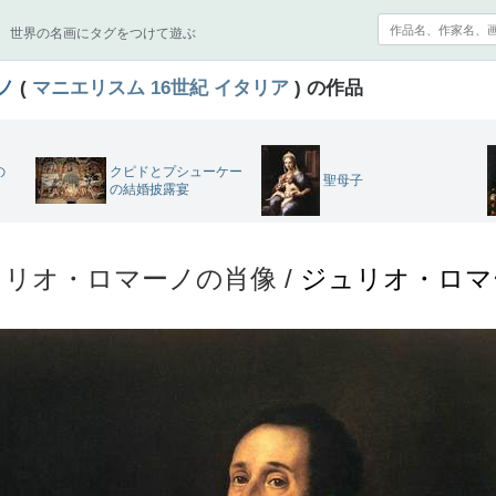
世界の名画にタグをつけて遊ぶ
ノ
(
マニエリスム
16世紀
イタリア
) の作品
の
クピドとプシューケー
聖母子
の結婚披露宴
リオ・ロマーノの肖像 /
ジュリオ・ロマ