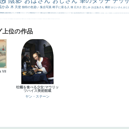
陰影
おばさん
おじさん
筆のタッチ
デッ
温かみ
木
天使
独特の色遣い
集合写真
椅子に座る人
畑
広大さ
悲しみ
おばあさん
横顔
おじいさん
おじ
静物画
自画像
雪景色
スケッチ
林
掃除
イケメン
リアル
宗教画
肌がスベスベ
強気
おばさま
植物
作家写真
夜景
モデル体型
部屋写真
川
ロングヘアー
鮮やか
油絵
英雄
家族
野原
古代ローマ
胸像画
荘厳
びっくり
花畑
橋
花
カメラ目線
補色
こっち見んな
キス
庭園
部屋
こんにちわ
素描
塔
青空
工場
巨木
青年
太陽
壮大
着衣
古
道
レンブラント・
sekkusu
暖かい
バブみ
靴下
ショッキング
人物が
クリアな空気感
黄色の太陽
じゃがいも
お墓
イケおじ
＃推しの絵
孔雀 天使
ホラー
気が強そう
ローマ皇帝
風車
港
エロ
これしか勝たん
リラックス
王子
厳しい表情
男性
船
こっちみんな
＃尊すぎて死にそう
聖書
セットがうまくいかない
天国 天使
王
本
美人画
カウボーイハット
海岸
帽子
こっち見るな
＃My Favirite
風景が
天国
イギリス
スーツ
精細
メイド
顔無し
オナニーおかず
＃オワーズ川カッコ良すぎ
グ上位の作品
 Vil
牡蠣を食べる少女:マウリッ
ツハイス美術館蔵
ヤン・ステーン