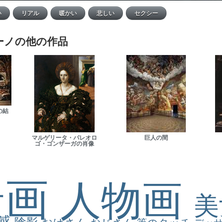
ーノの他の作品
の結
マルゲリータ・パレオロ
巨人の間
ゴ・ゴンザーガの肖像
景画
人物画
感