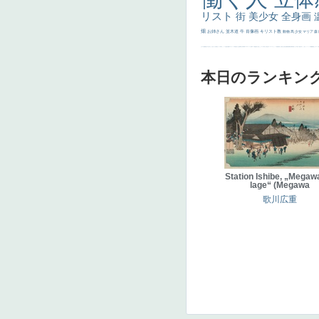
リスト
街
美少女
全身画
畑
お姉さん
並木道
牛
肖像画
キリスト教
動物
馬
少女
マリア
森
士
マダム
配給
嫌な目つき
色
w]
こっち見てない
色白
聖セシリア
白馬
かっこいい女性
座る
画質
last
ヴィーナス
剣
哀愁
白人少女
食事中
山本芳翠
麦
alciato
ハーレム
女神
ローマ教皇
奥行き
火起こし
シスター
東方の三博士
雪
114514
かっこいい
受胎告知
天から覗き込む顔
設計図
挿絵
群衆
親子
裸婦
可愛い
ピサロ
美人
＃名画で学ぶ「たるみ」
ニーソックス
躍動感
黄色
こわい
コート
畦
本日のランキン
Station Ishibe, „Megawa
lage“ (Megawa
歌川広重