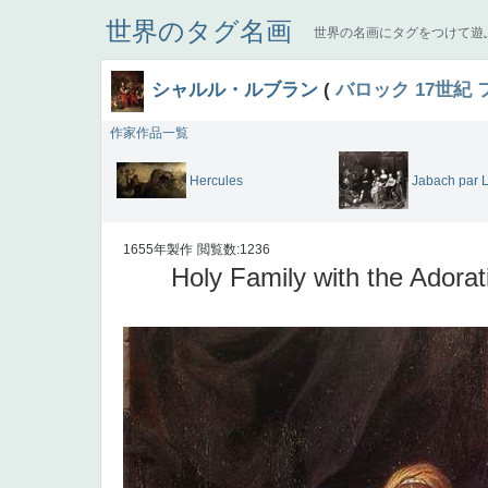
世界のタグ名画
世界の名画にタグをつけて遊
シャルル・ルブラン
(
バロック
17世紀
作家作品一覧
Hercules
Jabach par 
1655年製作
閲覧数:1236
Holy Family with the Adorat