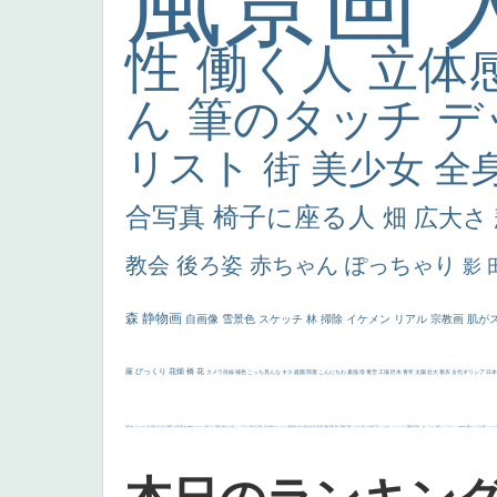
風景画
性
働く人
立体
ん
筆のタッチ
デ
リスト
街
美少女
全
合写真
椅子に座る人
畑
広大さ
教会
後ろ姿
赤ちゃん
ぽっちゃり
影
森
静物画
自画像
雪景色
スケッチ
林
掃除
イケメン
リアル
宗教画
肌が
厳
びっくり
花畑
橋
花
カメラ目線
補色
こっち見んな
キス
庭園
部屋
こんにちわ
素描
塔
青空
工場
巨木
青年
太陽
壮大
着衣
古代ギリシア
日
画質
last
ヴィーナス
剣
哀愁
白人少女
食事中
山本芳翠
麦
alciato
ハーレム
女神
ローマ教皇
奥行き
火起こし
シスター
東方の三博士
雪
114514
かっこいい
受胎告知
天から覗き込む顔
設計図
挿絵
群衆
親子
裸婦
可愛い
ピサロ
美人
＃名画で学ぶ「たるみ」
ニーソックス
躍動感
黄色
こわい
コート
畦道
レンブラント・
sekkusu
暖かい
バブみ
靴下
ショッ