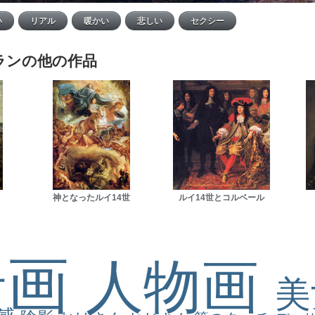
ランの他の作品
神となったルイ14世
ルイ14世とコルベール
景画
人物画