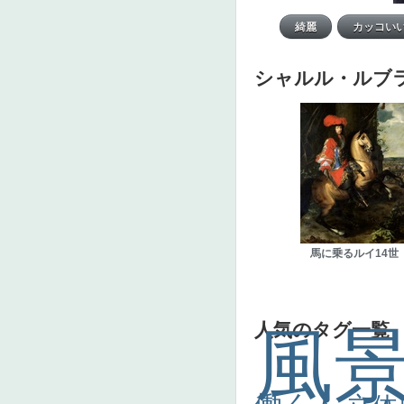
シャルル・ルブ
馬に乗るルイ14世
人気のタグ一覧
風