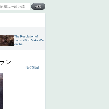
The Resolution of
Louis XIV to Make War
on the
ラン
[タグ追加]