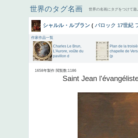
世界のタグ名画
世界の名画にタグをつけて遊
シャルル・ルブラン
(
バロック
17世紀
作家作品一覧
Charles Le Brun,
Plan de la troisi
L'Aurore, voûte du
chapelle de Vers
pavillon d
(p
1658年製作
閲覧数:1186
Saint Jean l'évangélis