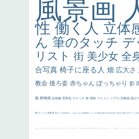
風景画
性
働く人
立体
ん
筆のタッチ
デ
リスト
街
美少女
全
合写真
椅子に座る人
畑
広大さ
教会
後ろ姿
赤ちゃん
ぽっちゃり
影
森
静物画
自画像
雪景色
スケッチ
林
掃除
イケメン
リアル
宗教画
肌が
厳
びっくり
花畑
橋
花
カメラ目線
補色
こっち見んな
キス
庭園
部屋
こんにちわ
素描
塔
青空
工場
巨木
青年
太陽
壮大
着衣
古代ギリシア
日
画質
last
ヴィーナス
剣
哀愁
白人少女
食事中
山本芳翠
麦
alciato
ハーレム
女神
ローマ教皇
奥行き
火起こし
シスター
東方の三博士
雪
114514
かっこいい
受胎告知
天から覗き込む顔
設計図
挿絵
群衆
親子
裸婦
可愛い
ピサロ
美人
＃名画で学ぶ「たるみ」
ニーソックス
躍動感
黄色
こわい
コート
畦道
レンブラント・
sekkusu
暖かい
バブみ
靴下
ショッ