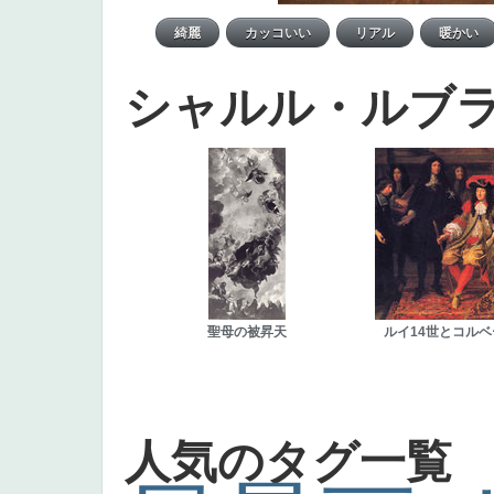
シャルル・ルブ
聖母の被昇天
ルイ14世とコルベ
人気のタグ一覧