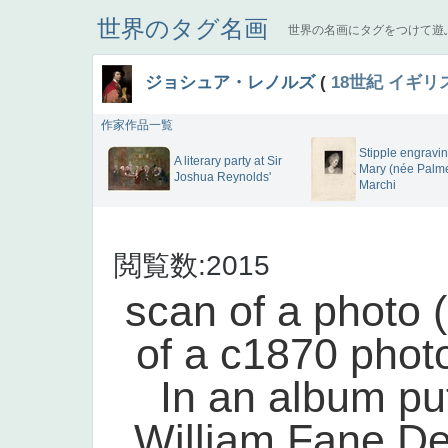
世界のタグ名画
世界の名画にタグをつけて遊
ジョシュア・レノルズ
(
18世紀
イギリ
作家作品一覧
Stipple engravin
A literary party at Sir
Mary (née Palme
Joshua Reynolds'
Marchi
閲覧数:2015
scan of a photo (
of a c1870 photo
In an album pu
William Fane De