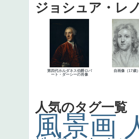
ジョシュア・レ
第四代ホルダネス伯爵ロバ
自画像（17歳
ート・ダーシーの肖像
人気のタグ一覧
風景画