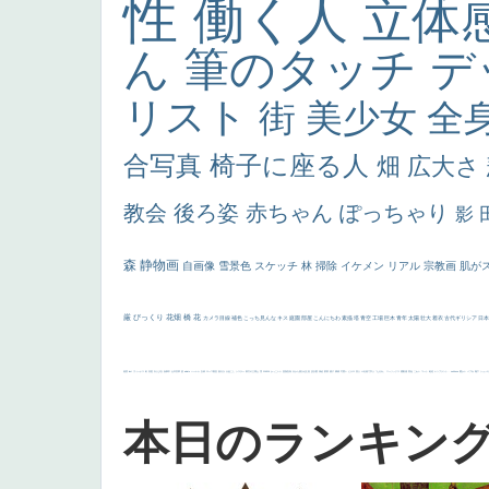
性
働く人
立体
ん
筆のタッチ
デ
リスト
街
美少女
全
合写真
椅子に座る人
畑
広大さ
教会
後ろ姿
赤ちゃん
ぽっちゃり
影
森
静物画
自画像
雪景色
スケッチ
林
掃除
イケメン
リアル
宗教画
肌が
厳
びっくり
花畑
橋
花
カメラ目線
補色
こっち見んな
キス
庭園
部屋
こんにちわ
素描
塔
青空
工場
巨木
青年
太陽
壮大
着衣
古代ギリシア
日
画質
last
ヴィーナス
剣
哀愁
白人少女
食事中
山本芳翠
麦
alciato
ハーレム
女神
ローマ教皇
奥行き
火起こし
シスター
東方の三博士
雪
114514
かっこいい
受胎告知
天から覗き込む顔
設計図
挿絵
群衆
親子
裸婦
可愛い
ピサロ
美人
＃名画で学ぶ「たるみ」
ニーソックス
躍動感
黄色
こわい
コート
畦道
レンブラント・
sekkusu
暖かい
バブみ
靴下
ショッ
本日のランキン