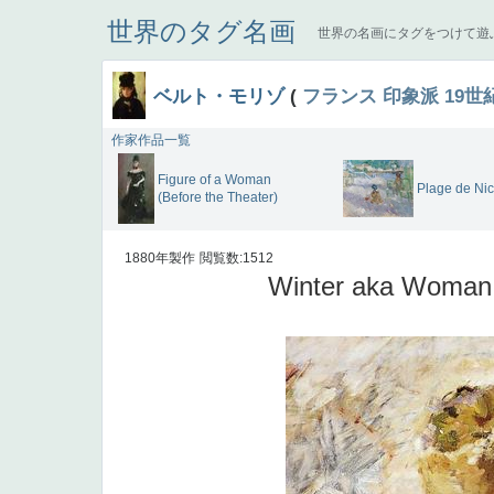
世界のタグ名画
世界の名画にタグをつけて遊
ベルト・モリゾ
(
フランス
印象派
19世
作家作品一覧
Figure of a Woman
Plage de Ni
(Before the Theater)
1880年製作
閲覧数:1512
Winter aka Woman 