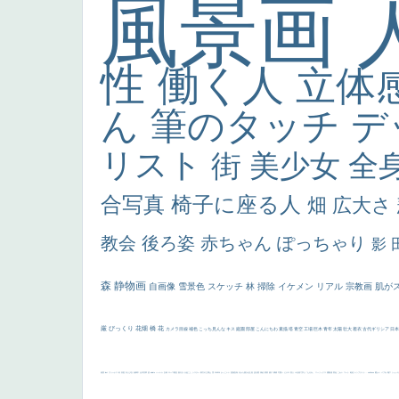
風景画
性
働く人
立体
ん
筆のタッチ
デ
リスト
街
美少女
全
合写真
椅子に座る人
畑
広大さ
教会
後ろ姿
赤ちゃん
ぽっちゃり
影
森
静物画
自画像
雪景色
スケッチ
林
掃除
イケメン
リアル
宗教画
肌が
厳
びっくり
花畑
橋
花
カメラ目線
補色
こっち見んな
キス
庭園
部屋
こんにちわ
素描
塔
青空
工場
巨木
青年
太陽
壮大
着衣
古代ギリシア
日
画質
last
ヴィーナス
剣
哀愁
白人少女
食事中
山本芳翠
麦
alciato
ハーレム
女神
ローマ教皇
奥行き
火起こし
シスター
東方の三博士
雪
114514
かっこいい
受胎告知
天から覗き込む顔
設計図
挿絵
群衆
親子
裸婦
可愛い
ピサロ
美人
＃名画で学ぶ「たるみ」
ニーソックス
躍動感
黄色
こわい
コート
畦道
レンブラント・
sekkusu
暖かい
バブみ
靴下
ショッ