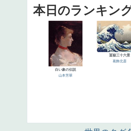
本日のランキン
冨嶽三十六景
葛飾北斎
白い象の伝説
山本芳翠