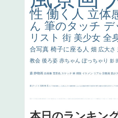
性
働く人
立体
ん
筆のタッチ
デ
リスト
街
美少女
全
合写真
椅子に座る人
畑
広大さ
教会
後ろ姿
赤ちゃん
ぽっちゃり
影
森
静物画
自画像
雪景色
スケッチ
林
掃除
イケメン
リアル
宗教画
肌が
厳
びっくり
花畑
橋
花
カメラ目線
補色
こっち見んな
キス
庭園
部屋
こんにちわ
素描
塔
青空
工場
巨木
青年
太陽
壮大
着衣
古代ギリシア
日
画質
last
ヴィーナス
剣
哀愁
白人少女
食事中
山本芳翠
麦
alciato
ハーレム
女神
ローマ教皇
奥行き
火起こし
シスター
東方の三博士
雪
114514
かっこいい
受胎告知
天から覗き込む顔
設計図
挿絵
群衆
親子
裸婦
可愛い
ピサロ
美人
＃名画で学ぶ「たるみ」
ニーソックス
躍動感
黄色
こわい
コート
畦道
レンブラント・
sekkusu
暖かい
バブみ
靴下
ショッ
本日のランキン