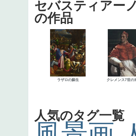
セバスティアー
の作品
ラザロの蘇生
クレメンス7世の
人気のタグ一覧
風景画