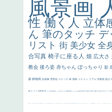
風景画
性
働く人
立体
ん
筆のタッチ
デ
リスト
街
美少女
全
合写真
椅子に座る人
畑
広大さ
教会
後ろ姿
赤ちゃん
ぽっちゃり
影
森
静物画
自画像
雪景色
スケッチ
林
掃除
イケメン
リアル
宗教画
肌が
厳
びっくり
花畑
橋
花
カメラ目線
補色
こっち見んな
キス
庭園
部屋
こんにちわ
素描
塔
青空
工場
巨木
青年
太陽
壮大
着衣
古代ギリシア
日
画質
last
ヴィーナス
剣
哀愁
白人少女
食事中
山本芳翠
麦
alciato
ハーレム
女神
ローマ教皇
奥行き
火起こし
シスター
東方の三博士
雪
114514
かっこいい
受胎告知
天から覗き込む顔
設計図
挿絵
群衆
親子
裸婦
可愛い
ピサロ
美人
＃名画で学ぶ「たるみ」
ニーソックス
躍動感
黄色
こわい
コート
畦道
レンブラント・
sekkusu
暖かい
バブみ
靴下
ショッ