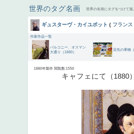
世界のタグ名画
世界の名画にタグをつけて遊
ギュスターヴ・カイユボット
(
フランス
作家作品一覧
バルコニー、オスマン
店先の果物（
大通り（1880）
1880年製作
閲覧数:1550
キャフェにて（1880）