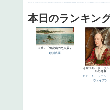
画質
last
ヴィーナス
剣
哀愁
白人少女
食事中
山本芳翠
麦
alciato
ハーレム
女神
ローマ教皇
奥行き
火起こし
シスター
東方の三博士
雪
114514
かっこいい
受胎告知
天から覗き込む顔
設計図
挿絵
群衆
親子
裸婦
可愛い
ピサロ
美人
＃名画で学ぶ「たるみ」
ニーソックス
躍動感
黄色
こわい
コート
畦道
レンブラント・
sekkusu
暖かい
バブみ
靴下
ショッ
本日のランキン
広重 - 『阿波鳴門之風景』
歌川広重
イザベル・ド・ポル
ルの肖像
ロヒール・ファン・
ウェイデン