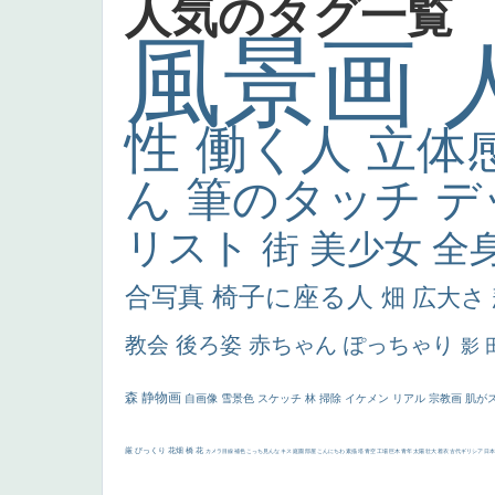
人気のタグ一覧
風景画
性
働く人
立体
ん
筆のタッチ
デ
リスト
街
美少女
全
合写真
椅子に座る人
畑
広大さ
教会
後ろ姿
赤ちゃん
ぽっちゃり
影
森
静物画
自画像
雪景色
スケッチ
林
掃除
イケメン
リアル
宗教画
肌が
厳
びっくり
花畑
橋
花
カメラ目線
補色
こっち見んな
キス
庭園
部屋
こんにちわ
素描
塔
青空
工場
巨木
青年
太陽
壮大
着衣
古代ギリシア
日