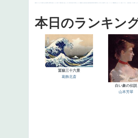
画質
last
ヴィーナス
剣
哀愁
白人少女
食事中
山本芳翠
麦
alciato
ハーレム
女神
ローマ教皇
奥行き
火起こし
シスター
東方の三博士
雪
114514
かっこいい
受胎告知
天から覗き込む顔
設計図
挿絵
群衆
親子
裸婦
可愛い
ピサロ
美人
＃名画で学ぶ「たるみ」
ニーソックス
躍動感
黄色
こわい
コート
畦道
レンブラント・
sekkusu
暖かい
バブみ
靴下
ショッ
本日のランキン
冨嶽三十六景
葛飾北斎
白い象の伝説
山本芳翠