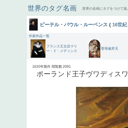
世界のタグ名画
世界の名画にタグをつけて遊
ピーテル・パウル・ルーベンス
(
16世紀
作家作品一覧
フランス王太后マリ
聖母被昇天
ー・ド・メディシス
1620年製作
閲覧数:2091
ポーランド王子ヴワディスワフ