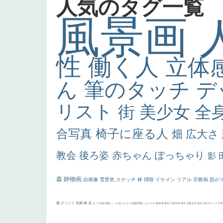
人気のタグ一覧
風景画
性
働く人
立体
ん
筆のタッチ
デ
リスト
街
美少女
全
合写真
椅子に座る人
畑
広大さ
教会
後ろ姿
赤ちゃん
ぽっちゃり
影
森
静物画
自画像
雪景色
スケッチ
林
掃除
イケメン
リアル
宗教画
肌が
厳
びっくり
花畑
橋
花
カメラ目線
補色
こっち見んな
キス
庭園
部屋
こんにちわ
素描
塔
青空
工場
巨木
青年
太陽
壮大
着衣
古代ギリシア
日