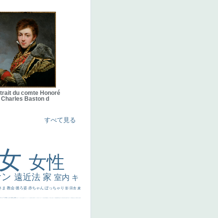
trait du comte Honoré
Charles Baston d
すべて見る
美女
女性
サン
遠近法
家
室内
キ
さま
教会
後ろ姿
赤ちゃん
ぽっちゃり
影
田舎
麦
代ギリシア
日本画
うさぎ
疲れた表情
悪女
フランス
くびれ
祈り
生活
光
弱気
ゴッホ
＃シスレーファン
苦悩
子供
麦わら帽子
駅
コントラスト
野菜
イエス
かわいい
レベチ
魚
美少年
列車
瓶
酒場
セックス
＃我が人生
美女イケメン
理想
悪魔
新聞写真
坊主
寝ている
手
歌川広重
ゆがみ
童顔
空中浮遊
ドラゴン
人物写真
星空
山
ひまわり
富嶽百景
１
お金持ち
騎