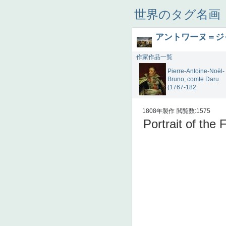
世界のタグ名画
アントワーヌ＝ジ
作家作品一覧
Pierre-Antoine-Noël-
Bruno, comte Daru
(1767-182
1808年製作
閲覧数:1575
Portrait of th