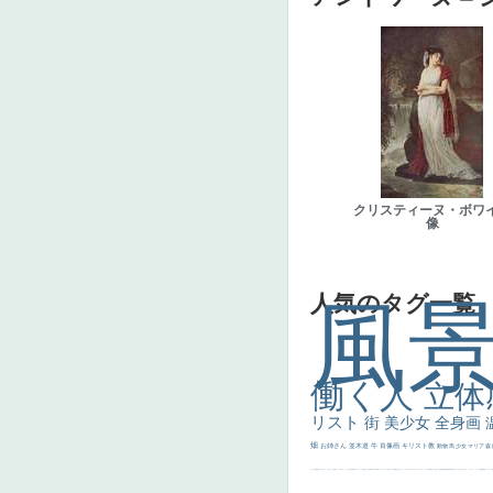
クリスティーヌ・ボワ
像
人気のタグ一覧
風
働く人
立体
リスト
街
美少女
全身画
畑
お姉さん
並木道
牛
肖像画
キリスト教
動物
馬
少女
マリア
森
士
マダム
配給
嫌な目つき
色
w]
こっち見てない
色白
聖セシリア
白馬
かっこいい女性
座る
画質
last
ヴィーナス
剣
哀愁
白人少女
食事中
山本芳翠
麦
alciato
ハーレム
女神
ローマ教皇
奥行き
火起こし
シスター
東方の三博士
雪
114514
かっこいい
受胎告知
天から覗き込む顔
設計図
挿絵
群衆
親子
裸婦
可愛い
ピサロ
美人
＃名画で学ぶ「たるみ」
ニーソックス
躍動感
黄色
こわい
コート
畦