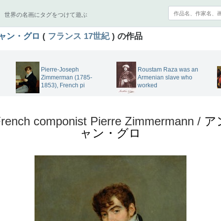
世界の名画にタグをつけて遊ぶ
ャン・グロ
(
フランス
17世紀
) の作品
Pierre-Joseph
Roustam Raza was an
Zimmerman (1785-
Armenian slave who
1853), French pi
worked
e French componist Pierre Zimmermann /
ア
ャン・グロ