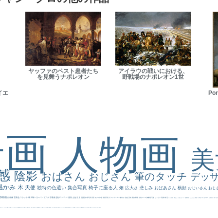
ヤッファのペスト患者たち
アイラウの戦いにおける、
を見舞うナポレオン
野戦場のナポレオン1世
イエ
Por
景画
人物画
感
陰影
おばさん
おじさん
筆のタッチ
デッ
温かみ
木
天使
独特の色遣い
集合写真
椅子に座る人
畑
広大さ
悲しみ
おばあさん
横顔
おじいさん
おじ
静物画
自画像
雪景色
スケッチ
林
掃除
イケメン
リアル
宗教画
肌がスベスベ
強気
おばさま
植物
作家写真
夜景
モデル体型
部屋写真
川
ロングヘアー
鮮やか
油絵
英雄
家族
野原
古代ローマ
胸像画
荘厳
びっくり
花畑
橋
花
カメラ目線
補色
こっち見んな
キス
庭園
部屋
こんにちわ
素描
塔
青空
工場
巨木
青年
太陽
壮大
着衣
古
道
レンブラント・
sekkusu
暖かい
バブみ
靴下
ショッキング
人物が
クリアな空気感
黄色の太陽
じゃがいも
お墓
イケおじ
＃推しの絵
孔雀 天使
ホラー
気が強そう
ローマ皇帝
風車
港
エロ
これしか勝たん
リラックス
王子
厳しい表情
男性
船
こっちみんな
＃尊すぎて死にそう
聖書
セットがうまくいかない
天国 天使
王
本
美人画
カウボーイハット
海岸
帽子
こっち見るな
＃My Favirite
風景が
天国
イギリス
スーツ
精細
メイド
顔無し
オナニーおかず
＃オワーズ川カッコ良すぎ