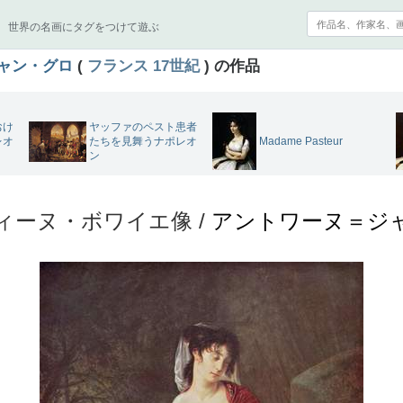
世界の名画にタグをつけて遊ぶ
ャン・グロ
(
フランス
17世紀
) の作品
おけ
ヤッファのペスト患者
レオ
たちを見舞うナポレオ
Madame Pasteur
ン
ィーヌ・ボワイエ像 /
アントワーヌ＝ジ