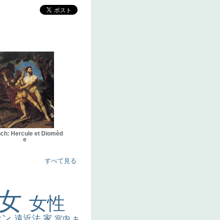
ch: Hercule et Diomèd
e
すべて見る
美女
女性
サン
遠近法
家
室内
キ