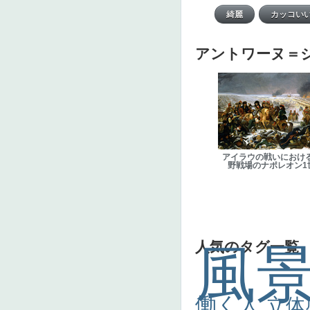
アントワーヌ＝
アイラウの戦いにおけ
野戦場のナポレオン1
人気のタグ一覧
風
働く人
立体