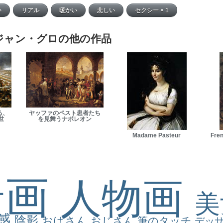
ジャン・グロの他の作品
る、
ヤッファのペスト患者たち
世
を見舞うナポレオン
Madame Pasteur
Fren
景画
人物画
感
陰影
おばさん
おじさん
筆のタッチ
デッ