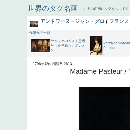
世界のタグ名画
世界の名画にタグをつけて遊
アントワーヌ＝ジャン・グロ
(
フランス
作家作品一覧
ヤッファのペスト患者
Portrait of Mada
たちを見舞うナポレオ
Pasteur
ン
1796年製作
閲覧数:2613
Madame Pasteur /