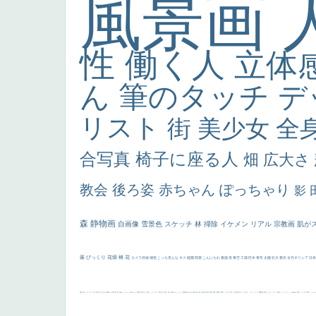
風景画
性
働く人
立体
ん
筆のタッチ
デ
リスト
街
美少女
全
合写真
椅子に座る人
畑
広大さ
教会
後ろ姿
赤ちゃん
ぽっちゃり
影
森
静物画
自画像
雪景色
スケッチ
林
掃除
イケメン
リアル
宗教画
肌が
厳
びっくり
花畑
橋
花
カメラ目線
補色
こっち見んな
キス
庭園
部屋
こんにちわ
素描
塔
青空
工場
巨木
青年
太陽
壮大
着衣
古代ギリシア
日
画質
last
ヴィーナス
剣
哀愁
白人少女
食事中
山本芳翠
麦
alciato
ハーレム
女神
ローマ教皇
奥行き
火起こし
シスター
東方の三博士
雪
114514
かっこいい
受胎告知
天から覗き込む顔
設計図
挿絵
群衆
親子
裸婦
可愛い
ピサロ
美人
＃名画で学ぶ「たるみ」
ニーソックス
躍動感
黄色
こわい
コート
畦道
レンブラント・
sekkusu
暖かい
バブみ
靴下
ショッ