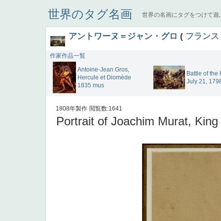
世界のタグ名画
世界の名画にタグをつけて遊
アントワーヌ＝ジャン・グロ
(
フランス
作家作品一覧
Antoine-Jean Gros,
Battle of the
Hercule et Diomède
July 21, 1798
1835 mus
1808年製作
閲覧数:1641
Portrait of Joachim Murat, King