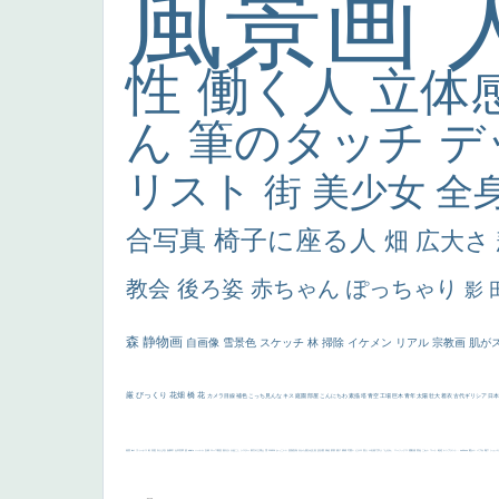
風景画
性
働く人
立体
ん
筆のタッチ
デ
リスト
街
美少女
全
合写真
椅子に座る人
畑
広大さ
教会
後ろ姿
赤ちゃん
ぽっちゃり
影
森
静物画
自画像
雪景色
スケッチ
林
掃除
イケメン
リアル
宗教画
肌が
厳
びっくり
花畑
橋
花
カメラ目線
補色
こっち見んな
キス
庭園
部屋
こんにちわ
素描
塔
青空
工場
巨木
青年
太陽
壮大
着衣
古代ギリシア
日
画質
last
ヴィーナス
剣
哀愁
白人少女
食事中
山本芳翠
麦
alciato
ハーレム
女神
ローマ教皇
奥行き
火起こし
シスター
東方の三博士
雪
114514
かっこいい
受胎告知
天から覗き込む顔
設計図
挿絵
群衆
親子
裸婦
可愛い
ピサロ
美人
＃名画で学ぶ「たるみ」
ニーソックス
躍動感
黄色
こわい
コート
畦道
レンブラント・
sekkusu
暖かい
バブみ
靴下
ショッ