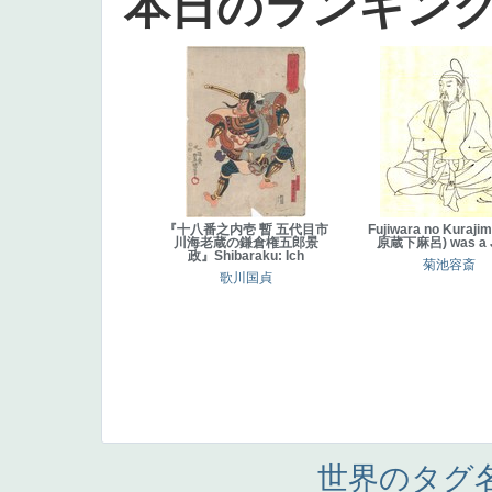
本日のランキン
『十八番之内壱 暫 五代目市
Fujiwara no Kuraji
川海老蔵の鎌倉権五郎景
原蔵下麻呂) was a 
政』Shibaraku: Ich
菊池容斎
歌川国貞
世界のタグ