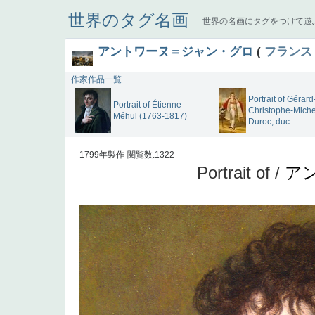
世界のタグ名画
世界の名画にタグをつけて遊
アントワーヌ＝ジャン・グロ
(
フランス
作家作品一覧
Portrait of Gérard
Portrait of Étienne
Christophe-Miche
Méhul (1763-1817)
Duroc, duc
1799年製作
閲覧数:1322
Portrait of /
ア