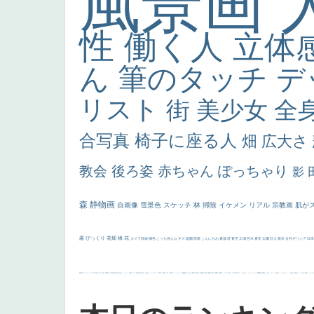
風景画
性
働く人
立体
ん
筆のタッチ
デ
リスト
街
美少女
全
合写真
椅子に座る人
畑
広大さ
教会
後ろ姿
赤ちゃん
ぽっちゃり
影
森
静物画
自画像
雪景色
スケッチ
林
掃除
イケメン
リアル
宗教画
肌が
厳
びっくり
花畑
橋
花
カメラ目線
補色
こっち見んな
キス
庭園
部屋
こんにちわ
素描
塔
青空
工場
巨木
青年
太陽
壮大
着衣
古代ギリシア
日
画質
last
ヴィーナス
剣
哀愁
白人少女
食事中
山本芳翠
麦
alciato
ハーレム
女神
ローマ教皇
奥行き
火起こし
シスター
東方の三博士
雪
114514
かっこいい
受胎告知
天から覗き込む顔
設計図
挿絵
群衆
親子
裸婦
可愛い
ピサロ
美人
＃名画で学ぶ「たるみ」
ニーソックス
躍動感
黄色
こわい
コート
畦道
レンブラント・
sekkusu
暖かい
バブみ
靴下
ショッ