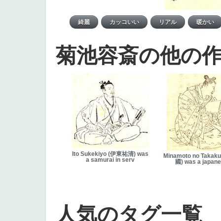
菊池容斎の他の
Ito Sukekiyo (伊東祐清) was
Minamoto no Takak
a samurai in serv
國) was a japan
人気のタグ一覧