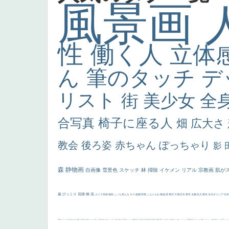
風景画
性
働く人
立体
ん
筆のタッチ
デ
リスト
街
美少女
全
合写真
椅子に座る人
畑
広大さ
教会
後ろ姿
赤ちゃん
ぽっちゃり
影
森
静物画
自画像
雪景色
スケッチ
林
掃除
イケメン
リアル
宗教画
肌が
厳
びっくり
花畑
橋
花
カメラ目線
補色
こっち見んな
キス
庭園
部屋
こんにちわ
素描
塔
青空
工場
巨木
青年
太陽
壮大
着衣
古代ギリシア
日
画質
last
ヴィーナス
剣
哀愁
白人少女
食事中
山本芳翠
麦
alciato
ハーレム
女神
ローマ教皇
奥行き
火起こし
シスター
東方の三博士
雪
114514
かっこいい
受胎告知
天から覗き込む顔
設計図
挿絵
群衆
親子
裸婦
可愛い
ピサロ
美人
＃名画で学ぶ「たるみ」
ニーソックス
躍動感
黄色
こわい
コート
畦道
レンブラント・
sekkusu
暖かい
バブみ
靴下
ショッ