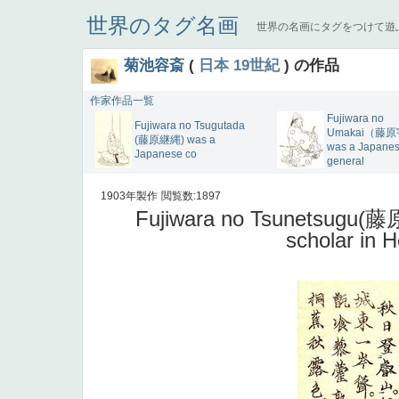
世界のタグ名画
世界の名画にタグをつけて遊
菊池容斎
(
日本
19世紀
) の作品
作家作品一覧
Fujiwara no
Fujiwara no Tsugutada
Umakai（藤
(藤原継縄) was a
was a Japane
Japanese co
general
1903年製作
閲覧数:1897
Fujiwara no Tsunetsugu(藤
scholar in H