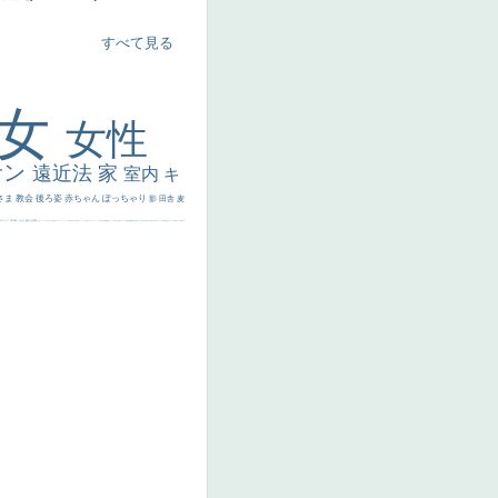
すべて見る
美女
女性
サン
遠近法
家
室内
キ
さま
教会
後ろ姿
赤ちゃん
ぽっちゃり
影
田舎
麦
代ギリシア
日本画
うさぎ
疲れた表情
悪女
フランス
くびれ
祈り
生活
光
弱気
ゴッホ
＃シスレーファン
苦悩
子供
麦わら帽子
駅
コントラスト
野菜
イエス
かわいい
レベチ
魚
美少年
列車
瓶
酒場
セックス
＃我が人生
美女イケメン
理想
悪魔
新聞写真
坊主
寝ている
手
歌川広重
ゆがみ
童顔
空中浮遊
ドラゴン
人物写真
星空
山
ひまわり
富嶽百景
１
お金持ち
騎