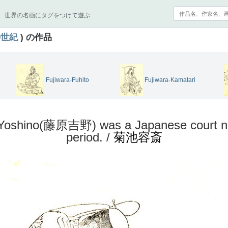
世界の名画にタグをつけて遊ぶ
9世紀
) の作品
Fujiwara-Fuhito
Fujiwara-Kamatari
 Yoshino(藤原吉野) was a Japanese court no
period. /
菊池容斎