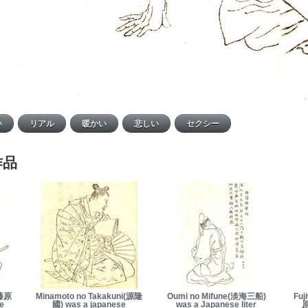
作品
(藤原
Minamoto no Takakuni(源隆
Oumi no Mifune(淡海三船)
Fuj
e
國) was a japanese
was a Japanese liter
原