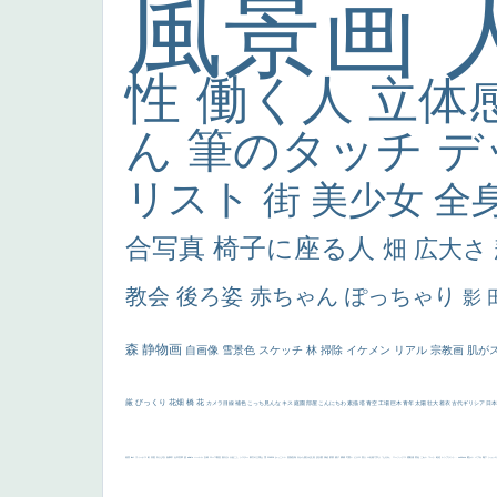
風景画
性
働く人
立体
ん
筆のタッチ
デ
リスト
街
美少女
全
合写真
椅子に座る人
畑
広大さ
教会
後ろ姿
赤ちゃん
ぽっちゃり
影
森
静物画
自画像
雪景色
スケッチ
林
掃除
イケメン
リアル
宗教画
肌が
厳
びっくり
花畑
橋
花
カメラ目線
補色
こっち見んな
キス
庭園
部屋
こんにちわ
素描
塔
青空
工場
巨木
青年
太陽
壮大
着衣
古代ギリシア
日
画質
last
ヴィーナス
剣
哀愁
白人少女
食事中
山本芳翠
麦
alciato
ハーレム
女神
ローマ教皇
奥行き
火起こし
シスター
東方の三博士
雪
114514
かっこいい
受胎告知
天から覗き込む顔
設計図
挿絵
群衆
親子
裸婦
可愛い
ピサロ
美人
＃名画で学ぶ「たるみ」
ニーソックス
躍動感
黄色
こわい
コート
畦道
レンブラント・
sekkusu
暖かい
バブみ
靴下
ショッ