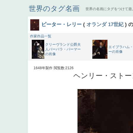
世界のタグ名画
世界の名画にタグをつけて遊
ピーター・レリー
(
オランダ
17世紀
) 
作家作品一覧
クリーヴランド公爵夫
エイブラハム
人バーバラ・パーマー
ーの肖像
の肖像
1648年製作
閲覧数:2126
ヘンリー・ストー