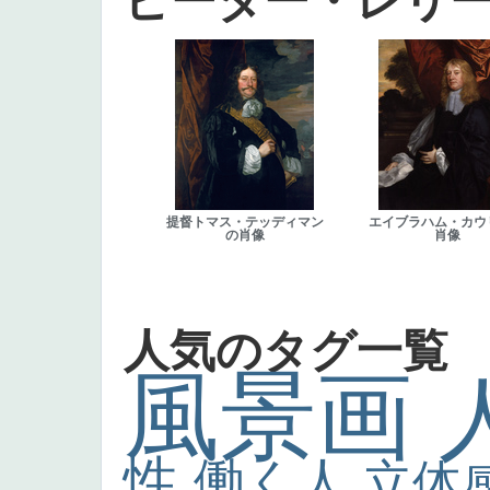
ピーター・レリ
提督トマス・テッディマン
エイブラハム・カウ
の肖像
肖像
人気のタグ一覧
風景画
性
働く人
立体