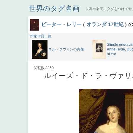
世界のタグ名画
世界の名画にタグをつけて遊
ピーター・レリー
(
オランダ
17世紀
) 
作家作品一覧
Stipple engravin
ネル・グウィンの肖像
Anne Hyde, Du
of Yor
閲覧数:2850
ルイーズ・ド・ラ・ヴァリ