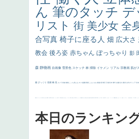
ん
筆のタッチ
デ
リスト
街
美少女
全
合写真
椅子に座る人
畑
広大さ
教会
後ろ姿
赤ちゃん
ぽっちゃり
影
森
静物画
自画像
雪景色
スケッチ
林
掃除
イケメン
リアル
宗教画
肌が
厳
びっくり
花畑
橋
花
カメラ目線
補色
こっち見んな
キス
庭園
部屋
こんにちわ
素描
塔
青空
工場
巨木
青年
太陽
壮大
着衣
古代ギリシア
日
画質
last
ヴィーナス
剣
哀愁
白人少女
食事中
山本芳翠
麦
alciato
ハーレム
女神
ローマ教皇
奥行き
火起こし
シスター
東方の三博士
雪
114514
かっこいい
受胎告知
天から覗き込む顔
設計図
挿絵
群衆
親子
裸婦
可愛い
ピサロ
美人
＃名画で学ぶ「たるみ」
ニーソックス
躍動感
黄色
こわい
コート
畦道
レンブラント・
sekkusu
暖かい
バブみ
靴下
ショッ
本日のランキン