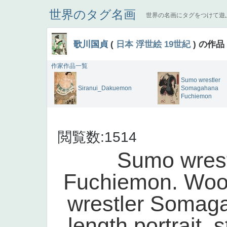
世界のタグ名画
世界の名画にタグをつけて遊
歌川国貞
(
日本
浮世絵
19世紀
) の作品
作家作品一覧
Sumo wrestler
Siranui_Dakuemon
Somagahana
Fuchiemon
閲覧数:1514
Sumo wres
Fuchiemon. Woo
wrestler Somaga
length portrait, 