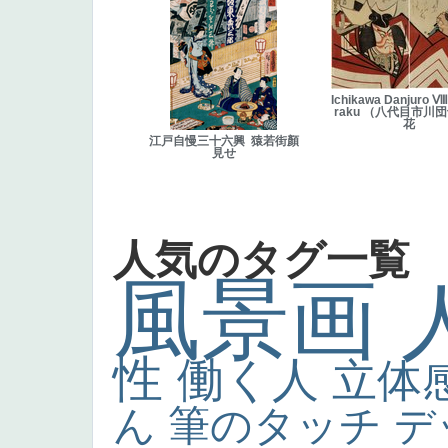
Ichikawa Danjuro Ⅷ
raku （八代目市川
花
江戸自慢三十六興 猿若街顏
見せ
人気のタグ一覧
風景画
性
働く人
立体
ん
筆のタッチ
デ