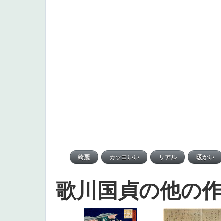
歌川国貞の他の