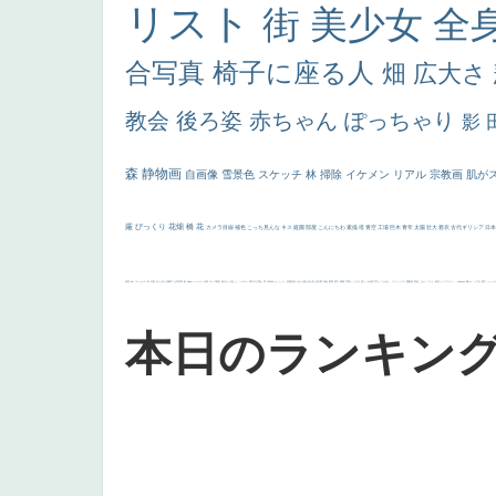
リスト
街
美少女
全
合写真
椅子に座る人
畑
広大さ
教会
後ろ姿
赤ちゃん
ぽっちゃり
影
森
静物画
自画像
雪景色
スケッチ
林
掃除
イケメン
リアル
宗教画
肌が
厳
びっくり
花畑
橋
花
カメラ目線
補色
こっち見んな
キス
庭園
部屋
こんにちわ
素描
塔
青空
工場
巨木
青年
太陽
壮大
着衣
古代ギリシア
日
画質
last
ヴィーナス
剣
哀愁
白人少女
食事中
山本芳翠
麦
alciato
ハーレム
女神
ローマ教皇
奥行き
火起こし
シスター
東方の三博士
雪
114514
かっこいい
受胎告知
天から覗き込む顔
設計図
挿絵
群衆
親子
裸婦
可愛い
ピサロ
美人
＃名画で学ぶ「たるみ」
ニーソックス
躍動感
黄色
こわい
コート
畦道
レンブラント・
sekkusu
暖かい
バブみ
靴下
ショッ
本日のランキン