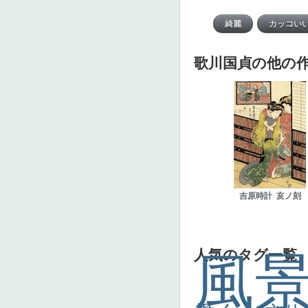
歌川国貞の他の
吉原時計 亥ノ刻
人気のタグ一覧
風