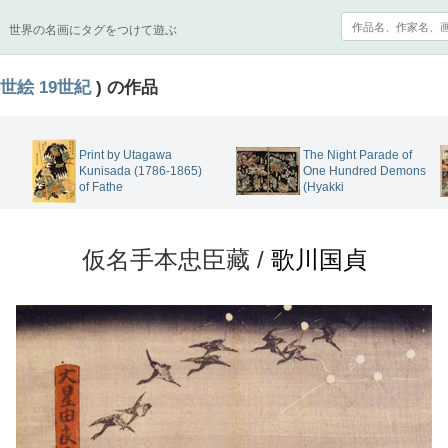
世界の名画にタグをつけて遊ぶ
世絵
19世紀
) の作品
Print by Utagawa
The Night Parade of
Kunisada (1786-1865)
One Hundred Demons
of Fathe
(Hyakki
仮名手本忠臣藏 /
歌川国貞