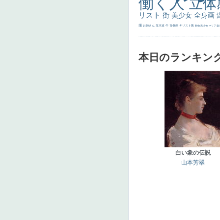
働く人
立体
リスト
街
美少女
全身画
畑
お姉さん
並木道
牛
肖像画
キリスト教
動物
馬
少女
マリア
森
士
マダム
配給
嫌な目つき
色
w]
こっち見てない
色白
聖セシリア
白馬
かっこいい女性
座る
画質
last
ヴィーナス
剣
哀愁
白人少女
食事中
山本芳翠
麦
alciato
ハーレム
女神
ローマ教皇
奥行き
火起こし
シスター
東方の三博士
雪
114514
かっこいい
受胎告知
天から覗き込む顔
設計図
挿絵
群衆
親子
裸婦
可愛い
ピサロ
美人
＃名画で学ぶ「たるみ」
ニーソックス
躍動感
黄色
こわい
コート
畦
本日のランキン
白い象の伝説
山本芳翠