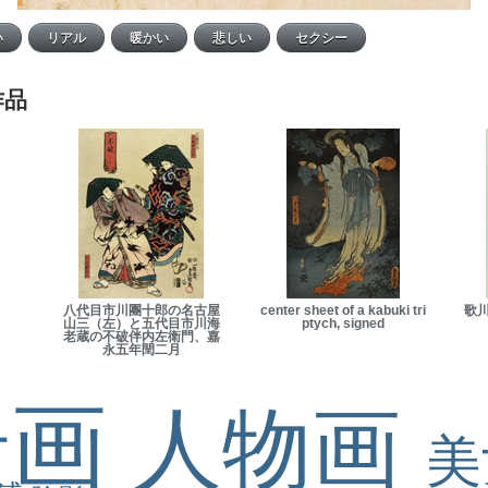
作品
八代目市川團十郎の名古屋
center sheet of a kabuki tri
歌
山三（左）と五代目市川海
ptych, signed
老蔵の不破伴内左衛門、嘉
永五年閏二月
景画
人物画