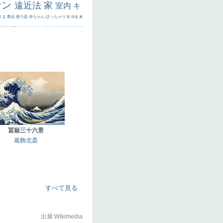
サン
遠近法
家
室内
キ
さま
教会
後ろ姿
赤ちゃん
ぽっちゃり
影
田舎
麦
代ギリシア
日本画
うさぎ
疲れた表情
悪女
フランス
くびれ
祈り
生活
光
弱気
ゴッホ
＃シスレーファン
苦悩
子供
麦わら帽子
駅
コントラスト
野菜
イエス
かわいい
レベチ
魚
美少年
列車
瓶
酒場
セックス
＃我が人生
美女イケメン
理想
悪魔
新聞写真
坊主
寝ている
手
歌川広重
ゆがみ
童顔
空中浮遊
ドラゴン
人物写真
星空
山
ひまわり
富嶽百景
１
お金持ち
騎
冨嶽三十六景
葛飾北斎
すべて見る
出展:Wikimedia