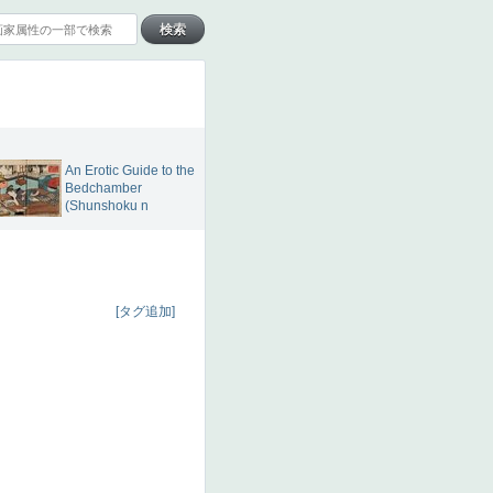
An Erotic Guide to the
Bedchamber
(Shunshoku n
[タグ追加]