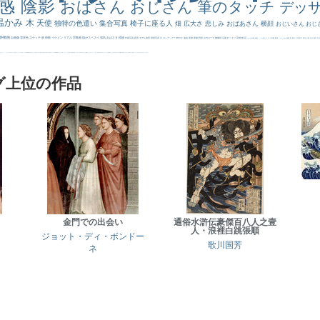
感
陰影
おばさん
おじさん
筆のタッチ
デッ
温かみ
木
天使
独特の色遣い
集合写真
椅子に座る人
畑
広大さ
悲しみ
おばあさん
横顔
おじいさん
おじ
静物画
自画像
雪景色
スケッチ
林
掃除
イケメン
リアル
宗教画
肌がスベスベ
強気
おばさま
植物
作家写真
夜景
モデル体型
部屋写真
川
ロングヘアー
鮮やか
油絵
英雄
家族
野原
古代ローマ
胸像画
荘厳
びっくり
花畑
橋
花
カメラ目線
補色
こっち見んな
キス
庭園
部屋
こんにちわ
素描
塔
青空
工場
巨木
青年
太陽
壮大
着衣
古
道
レンブラント・
sekkusu
暖かい
バブみ
靴下
ショッキング
人物が
クリアな空気感
黄色の太陽
じゃがいも
お墓
イケおじ
＃推しの絵
孔雀 天使
ホラー
気が強そう
ローマ皇帝
風車
港
エロ
これしか勝たん
リラックス
王子
厳しい表情
男性
船
こっちみんな
＃尊すぎて死にそう
聖書
セットがうまくいかない
天国 天使
王
本
美人画
カウボーイハット
海岸
帽子
こっち見るな
＃My Favirite
風景が
天国
イギリス
スーツ
精細
メイド
顔無し
オナニーおかず
＃オワーズ川カッコ良すぎ
グ上位の作品
金門での出会い
通俗水滸伝豪傑百八人之壹
人・浪裡白跳張順
ジョット・ディ・ボンドー
歌川国芳
ネ