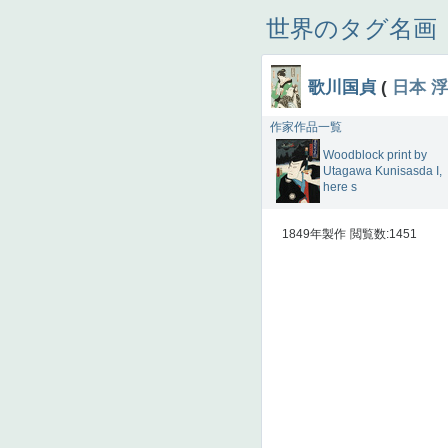
世界のタグ名画
歌川国貞
(
日本
浮
作家作品一覧
Woodblock print by
Utagawa Kunisasda I,
here s
1849年製作
閲覧数:1451