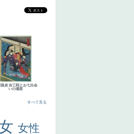
川国貞 吉三郎とお七出会
いの場面
すべて見る
美女
女性