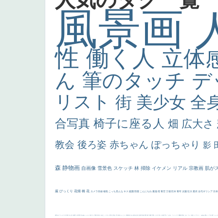
風景画
性
働く人
立体
ん
筆のタッチ
デ
リスト
街
美少女
全
合写真
椅子に座る人
畑
広大さ
教会
後ろ姿
赤ちゃん
ぽっちゃり
影
森
静物画
自画像
雪景色
スケッチ
林
掃除
イケメン
リアル
宗教画
肌が
厳
びっくり
花畑
橋
花
カメラ目線
補色
こっち見んな
キス
庭園
部屋
こんにちわ
素描
塔
青空
工場
巨木
青年
太陽
壮大
着衣
古代ギリシア
日
画質
last
ヴィーナス
剣
哀愁
白人少女
食事中
山本芳翠
麦
alciato
ハーレム
女神
ローマ教皇
奥行き
火起こし
シスター
東方の三博士
雪
114514
かっこいい
受胎告知
天から覗き込む顔
設計図
挿絵
群衆
親子
裸婦
可愛い
ピサロ
美人
＃名画で学ぶ「たるみ」
ニーソックス
躍動感
黄色
こわい
コート
畦道
レンブラント・
sekkusu
暖かい
バブみ
靴下
ショッ