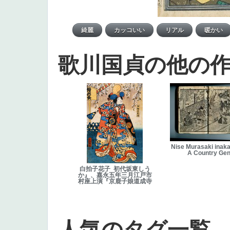
歌川国貞の他の
Nise Murasaki inaka
A Country Gen
白拍子花子 初代坂東しう
か』、嘉永五年三月江戸市
村座上演『京鹿子娘道成寺
人気のタグ一覧