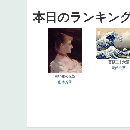
本日のランキン
冨嶽三十六景
葛飾北斎
白い象の伝説
山本芳翠