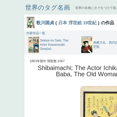
世界のタグ名画
世界の名画にタグをつけて遊
歌川国貞
(
日本
浮世絵
19世紀
) の作品
作家作品一覧
Sekiya no Sato; The
南郷力丸 四代
Actor Kawarasaki
芝翫
Gonjūrō
1863年製作
閲覧数:1067
Shibaimachi; The Actor Ichik
Baba, The Old Woman