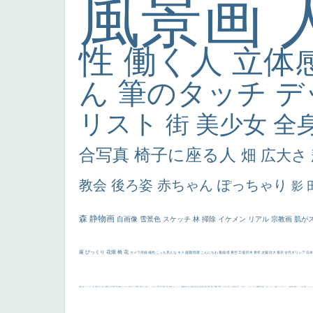
風景画
性
働く人
立体
ん
筆のタッチ
デ
リスト
街
美少女
全
合写真
椅子に座る人
畑
広大さ
教会
後ろ姿
赤ちゃん
ぽっちゃり
影
森
静物画
自画像
雪景色
スケッチ
林
掃除
イケメン
リアル
宗教画
肌が
厳
びっくり
花畑
橋
花
カメラ目線
補色
こっち見んな
キス
庭園
部屋
こんにちわ
素描
塔
青空
工場
巨木
青年
太陽
壮大
着衣
古代ギリシア
日
画質
last
ヴィーナス
剣
哀愁
白人少女
食事中
山本芳翠
麦
alciato
ハーレム
女神
ローマ教皇
奥行き
火起こし
シスター
東方の三博士
雪
114514
かっこいい
受胎告知
天から覗き込む顔
設計図
挿絵
群衆
親子
裸婦
可愛い
ピサロ
美人
＃名画で学ぶ「たるみ」
ニーソックス
躍動感
黄色
こわい
コート
畦道
レンブラント・
sekkusu
暖かい
バブみ
靴下
ショッ