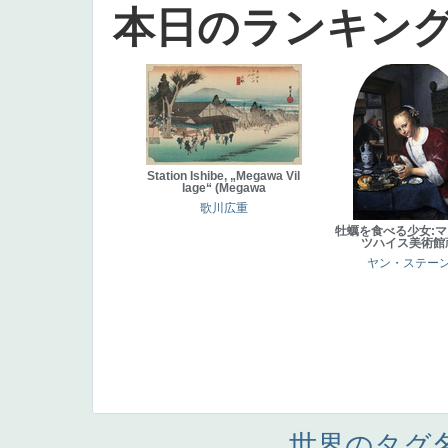
本日のランキン
Station Ishibe, „Megawa Vil
lage“ (Megawa
歌川広重
牡蠣を食べる少女:
ツハイス美術館
ヤン・ステー
世界のタグ