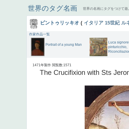
世界のタグ名画
世界の名画にタグをつけて遊
ピントゥリッキオ
(
イタリア
15世紀
ル
作家作品一覧
Luca signorel
Portrait of a young Man
pinturicchio,
Riconciliazio
1471年製作
閲覧数:1571
The Crucifixion with Sts Jer