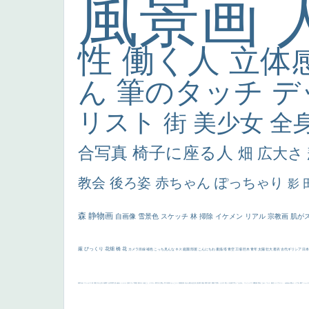
風景画
性
働く人
立体
ん
筆のタッチ
デ
リスト
街
美少女
全
合写真
椅子に座る人
畑
広大さ
教会
後ろ姿
赤ちゃん
ぽっちゃり
影
森
静物画
自画像
雪景色
スケッチ
林
掃除
イケメン
リアル
宗教画
肌が
厳
びっくり
花畑
橋
花
カメラ目線
補色
こっち見んな
キス
庭園
部屋
こんにちわ
素描
塔
青空
工場
巨木
青年
太陽
壮大
着衣
古代ギリシア
日
画質
last
ヴィーナス
剣
哀愁
白人少女
食事中
山本芳翠
麦
alciato
ハーレム
女神
ローマ教皇
奥行き
火起こし
シスター
東方の三博士
雪
114514
かっこいい
受胎告知
天から覗き込む顔
設計図
挿絵
群衆
親子
裸婦
可愛い
ピサロ
美人
＃名画で学ぶ「たるみ」
ニーソックス
躍動感
黄色
こわい
コート
畦道
レンブラント・
sekkusu
暖かい
バブみ
靴下
ショッ