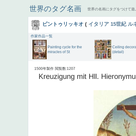
世界のタグ名画
世界の名画にタグをつけて遊
ピントゥリッキオ
(
イタリア
15世紀
ル
作家作品一覧
Painting cycle for the
Ceiling decora
miracles of St
(detail)
1500年製作
閲覧数:1207
Kreuzigung mit Hll. Hieronymu