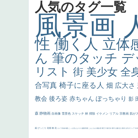
人気のタグ一覧
風景画
性
働く人
立体
ん
筆のタッチ
デ
リスト
街
美少女
全
合写真
椅子に座る人
畑
広大さ
教会
後ろ姿
赤ちゃん
ぽっちゃり
影
森
静物画
自画像
雪景色
スケッチ
林
掃除
イケメン
リアル
宗教画
肌が
厳
びっくり
花畑
橋
花
カメラ目線
補色
こっち見んな
キス
庭園
部屋
こんにちわ
素描
塔
青空
工場
巨木
青年
太陽
壮大
着衣
古代ギリシア
日