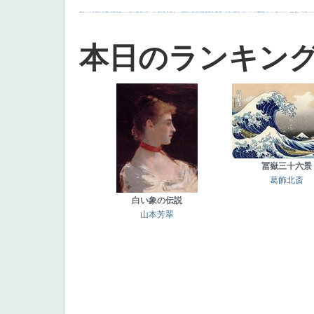
画質
last
ヴィーナス
剣
哀愁
白人少女
食事中
山本芳翠
麦
alciato
ハーレム
女神
ローマ教皇
奥行き
火起こし
シスター
東方の三博士
雪
114514
かっこいい
受胎告知
天から覗き込む顔
設計図
挿絵
群衆
親子
裸婦
可愛い
ピサロ
美人
＃名画で学ぶ「たるみ」
ニーソックス
躍動感
黄色
こわい
コート
畦道
レンブラント・
sekkusu
暖かい
バブみ
靴下
ショッ
本日のランキン
冨嶽三十六景
葛飾北斎
白い象の伝説
山本芳翠