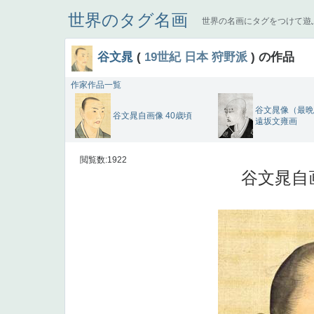
世界のタグ名画
世界の名画にタグをつけて遊
谷文晁
(
19世紀
日本
狩野派
) の作品
作家作品一覧
谷文晁像（最
谷文晁自画像 40歳頃
遠坂文雍画
閲覧数:1922
谷文晁自画