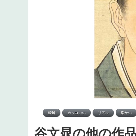
谷文晁の他の作