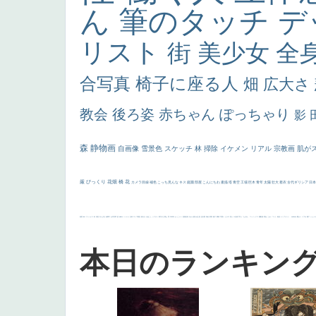
ん
筆のタッチ
デ
リスト
街
美少女
全
合写真
椅子に座る人
畑
広大さ
教会
後ろ姿
赤ちゃん
ぽっちゃり
影
森
静物画
自画像
雪景色
スケッチ
林
掃除
イケメン
リアル
宗教画
肌が
厳
びっくり
花畑
橋
花
カメラ目線
補色
こっち見んな
キス
庭園
部屋
こんにちわ
素描
塔
青空
工場
巨木
青年
太陽
壮大
着衣
古代ギリシア
日
画質
last
ヴィーナス
剣
哀愁
白人少女
食事中
山本芳翠
麦
alciato
ハーレム
女神
ローマ教皇
奥行き
火起こし
シスター
東方の三博士
雪
114514
かっこいい
受胎告知
天から覗き込む顔
設計図
挿絵
群衆
親子
裸婦
可愛い
ピサロ
美人
＃名画で学ぶ「たるみ」
ニーソックス
躍動感
黄色
こわい
コート
畦道
レンブラント・
sekkusu
暖かい
バブみ
靴下
ショッ
本日のランキン