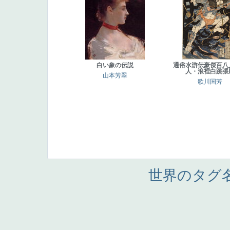
白い象の伝説
通俗水滸伝豪傑百八
人・浪裡白跳張
山本芳翠
歌川国芳
世界のタグ