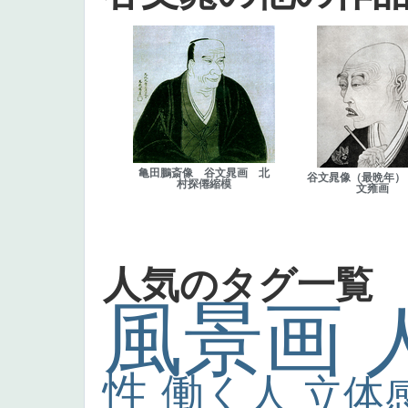
亀田鵬斎像 谷文晁画 北
谷文晁像（最晩年）
村探僊縮模
文雍画
人気のタグ一覧
風景画
性
働く人
立体