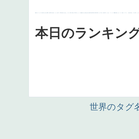
画質
last
ヴィーナス
剣
哀愁
白人少女
食事中
山本芳翠
麦
alciato
ハーレム
女神
ローマ教皇
奥行き
火起こし
シスター
東方の三博士
雪
114514
かっこいい
受胎告知
天から覗き込む顔
設計図
挿絵
群衆
親子
裸婦
可愛い
ピサロ
美人
＃名画で学ぶ「たるみ」
ニーソックス
躍動感
黄色
こわい
コート
畦道
レンブラント・
sekkusu
暖かい
バブみ
靴下
ショッ
本日のランキン
世界のタグ