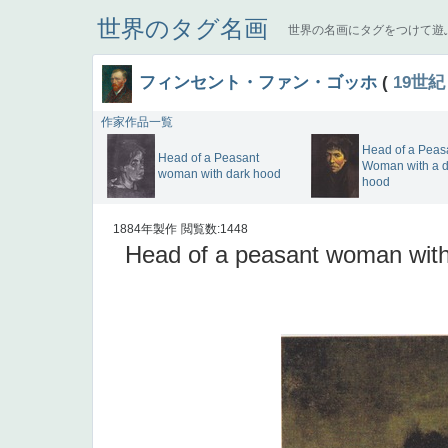
世界のタグ名画
世界の名画にタグをつけて遊
フィンセント・ファン・ゴッホ
(
19世紀
作家作品一覧
Head of a Peas
Head of a Peasant
Woman with a d
woman with dark hood
hood
1884年製作
閲覧数:1448
Head of a peasant woman with