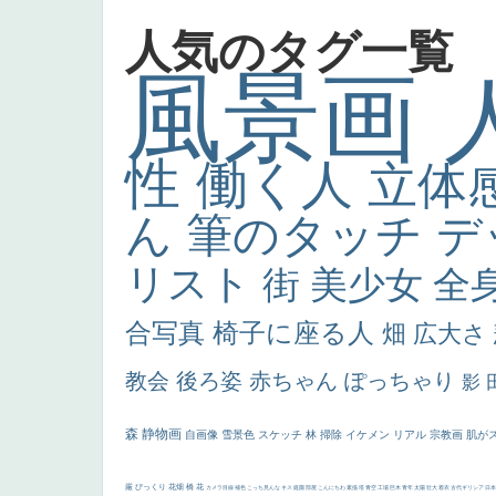
人気のタグ一覧
風景画
性
働く人
立体
ん
筆のタッチ
デ
リスト
街
美少女
全
合写真
椅子に座る人
畑
広大さ
教会
後ろ姿
赤ちゃん
ぽっちゃり
影
森
静物画
自画像
雪景色
スケッチ
林
掃除
イケメン
リアル
宗教画
肌が
厳
びっくり
花畑
橋
花
カメラ目線
補色
こっち見んな
キス
庭園
部屋
こんにちわ
素描
塔
青空
工場
巨木
青年
太陽
壮大
着衣
古代ギリシア
日