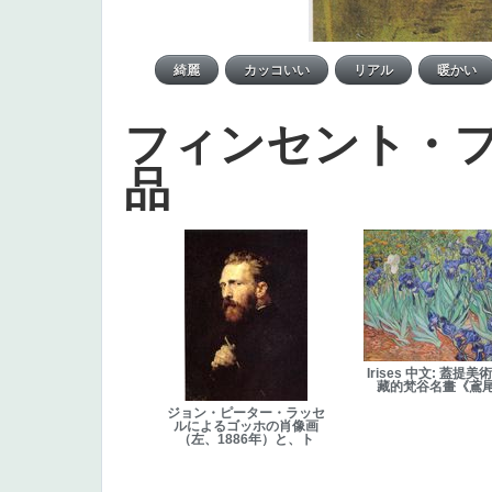
フィンセント・
品
Irises 中文: 蓋提
藏的梵谷名畫《鳶
ジョン・ピーター・ラッセ
ルによるゴッホの肖像画
（左、1886年）と、ト