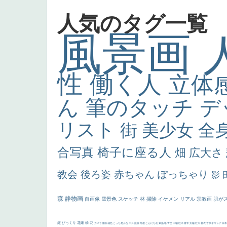
人気のタグ一覧
風景画
性
働く人
立体
ん
筆のタッチ
デ
リスト
街
美少女
全
合写真
椅子に座る人
畑
広大さ
教会
後ろ姿
赤ちゃん
ぽっちゃり
影
森
静物画
自画像
雪景色
スケッチ
林
掃除
イケメン
リアル
宗教画
肌が
厳
びっくり
花畑
橋
花
カメラ目線
補色
こっち見んな
キス
庭園
部屋
こんにちわ
素描
塔
青空
工場
巨木
青年
太陽
壮大
着衣
古代ギリシア
日