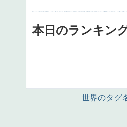
画質
last
ヴィーナス
剣
哀愁
白人少女
食事中
山本芳翠
麦
alciato
ハーレム
女神
ローマ教皇
奥行き
火起こし
シスター
東方の三博士
雪
114514
かっこいい
受胎告知
天から覗き込む顔
設計図
挿絵
群衆
親子
裸婦
可愛い
ピサロ
美人
＃名画で学ぶ「たるみ」
ニーソックス
躍動感
黄色
こわい
コート
畦道
レンブラント・
sekkusu
暖かい
バブみ
靴下
ショッ
本日のランキン
世界のタグ