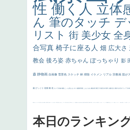
性
働く人
立体
ん
筆のタッチ
デ
リスト
街
美少女
全
合写真
椅子に座る人
畑
広大さ
教会
後ろ姿
赤ちゃん
ぽっちゃり
影
森
静物画
自画像
雪景色
スケッチ
林
掃除
イケメン
リアル
宗教画
肌が
厳
びっくり
花畑
橋
花
カメラ目線
補色
こっち見んな
キス
庭園
部屋
こんにちわ
素描
塔
青空
工場
巨木
青年
太陽
壮大
着衣
古代ギリシア
日
画質
last
ヴィーナス
剣
哀愁
白人少女
食事中
山本芳翠
麦
alciato
ハーレム
女神
ローマ教皇
奥行き
火起こし
シスター
東方の三博士
雪
114514
かっこいい
受胎告知
天から覗き込む顔
設計図
挿絵
群衆
親子
裸婦
可愛い
ピサロ
美人
＃名画で学ぶ「たるみ」
ニーソックス
躍動感
黄色
こわい
コート
畦道
レンブラント・
sekkusu
暖かい
バブみ
靴下
ショッ
本日のランキン