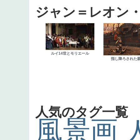
ジャン＝レオン
ルイ14世とモリエール
指し降ろされた
人気のタグ一覧
風景画