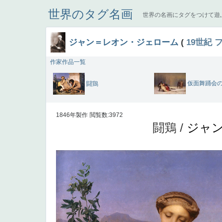
世界のタグ名画
世界の名画にタグをつけて遊
ジャン＝レオン・ジェローム
(
19世紀
作家作品一覧
仮面舞踊会
闘鶏
1846年製作
閲覧数:3972
闘鶏 /
ジャ