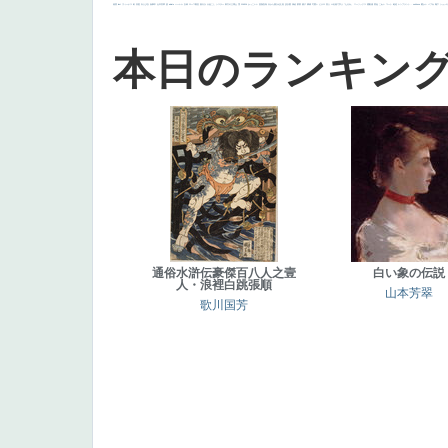
画質
last
ヴィーナス
剣
哀愁
白人少女
食事中
山本芳翠
麦
alciato
ハーレム
女神
ローマ教皇
奥行き
火起こし
シスター
東方の三博士
雪
114514
かっこいい
受胎告知
天から覗き込む顔
設計図
挿絵
群衆
親子
裸婦
可愛い
ピサロ
美人
＃名画で学ぶ「たるみ」
ニーソックス
躍動感
黄色
こわい
コート
畦道
レンブラント・
sekkusu
暖かい
バブみ
靴下
ショッ
本日のランキン
通俗水滸伝豪傑百八人之壹
白い象の伝説
人・浪裡白跳張順
山本芳翠
歌川国芳