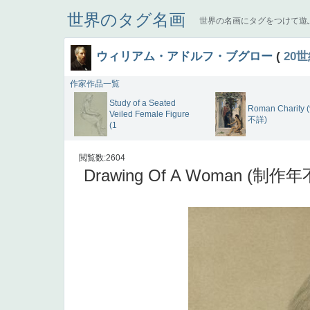
世界のタグ名画
世界の名画にタグをつけて遊
ウィリアム・アドルフ・ブグロー
(
20
作家作品一覧
Study of a Seated
Roman Charit
Veiled Female Figure
不詳)
(1
閲覧数:2604
Drawing Of A Woman (制作年