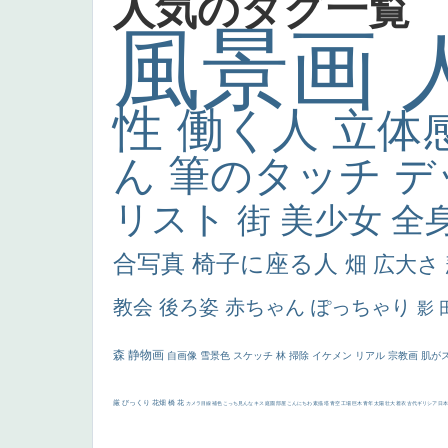
人気のタグ一覧
風景画
性
働く人
立体
ん
筆のタッチ
デ
リスト
街
美少女
全
合写真
椅子に座る人
畑
広大さ
教会
後ろ姿
赤ちゃん
ぽっちゃり
影
森
静物画
自画像
雪景色
スケッチ
林
掃除
イケメン
リアル
宗教画
肌が
厳
びっくり
花畑
橋
花
カメラ目線
補色
こっち見んな
キス
庭園
部屋
こんにちわ
素描
塔
青空
工場
巨木
青年
太陽
壮大
着衣
古代ギリシア
日