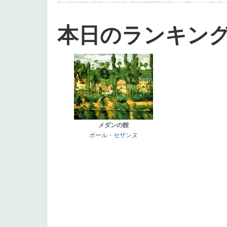
画質
last
ヴィーナス
剣
哀愁
白人少女
食事中
山本芳翠
麦
alciato
ハーレム
女神
ローマ教皇
奥行き
火起こし
シスター
東方の三博士
雪
114514
かっこいい
受胎告知
天から覗き込む顔
設計図
挿絵
群衆
親子
裸婦
可愛い
ピサロ
美人
＃名画で学ぶ「たるみ」
ニーソックス
躍動感
黄色
こわい
コート
畦道
レンブラント・
sekkusu
暖かい
バブみ
靴下
ショッ
本日のランキン
メダンの館
ポール・セザンヌ