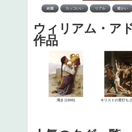
ウィリアム・ア
作品
渇き (1886)
キリストの苔打ち (1