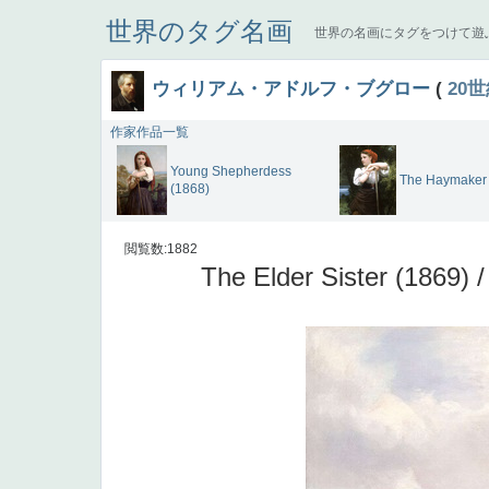
世界のタグ名画
世界の名画にタグをつけて遊
ウィリアム・アドルフ・ブグロー
(
20
作家作品一覧
Young Shepherdess
The Haymaker 
(1868)
閲覧数:1882
The Elder Sister (1869) 