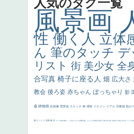
人気のタグ一覧
風景画
性
働く人
立体
ん
筆のタッチ
デ
リスト
街
美少女
全
合写真
椅子に座る人
畑
広大さ
教会
後ろ姿
赤ちゃん
ぽっちゃり
影
森
静物画
自画像
雪景色
スケッチ
林
掃除
イケメン
リアル
宗教画
肌が
厳
びっくり
花畑
橋
花
カメラ目線
補色
こっち見んな
キス
庭園
部屋
こんにちわ
素描
塔
青空
工場
巨木
青年
太陽
壮大
着衣
古代ギリシア
日