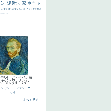
サン
遠近法
家
室内
キ
さま
教会
後ろ姿
赤ちゃん
ぽっちゃり
影
田舎
麦
代ギリシア
日本画
うさぎ
疲れた表情
悪女
フランス
くびれ
祈り
生活
光
弱気
ゴッホ
＃シスレーファン
苦悩
子供
麦わら帽子
駅
コントラスト
野菜
イエス
かわいい
レベチ
魚
美少年
列車
瓶
酒場
セックス
＃我が人生
美女イケメン
理想
悪魔
新聞写真
坊主
寝ている
手
歌川広重
ゆがみ
童顔
空中浮遊
ドラゴン
人物写真
星空
山
ひまわり
富嶽百景
１
お金持ち
騎
89年8月、サン＝レミ。油
、キャンバス。ナショナ
ル・ギャラリー（ワ
ィンセント・ファン・ゴ
ッホ
すべて見る