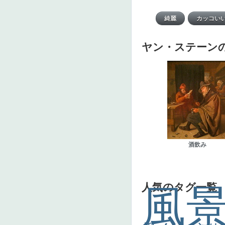
ヤン・ステーン
酒飲み
人気のタグ一覧
風