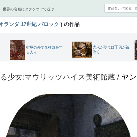
世界の名画にタグをつけて遊ぶ
オランダ
17世紀
バロック
) の作品
大人が歌えば子供が笛
宿屋の外で九柱戯をす
吹く
る人々
る少女:マウリッツハイス美術館蔵 /
ヤン