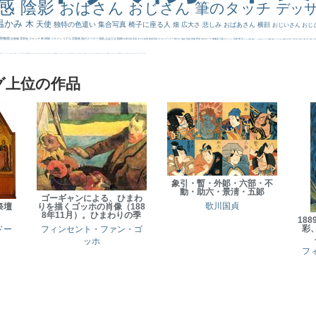
感
陰影
おばさん
おじさん
筆のタッチ
デッ
温かみ
木
天使
独特の色遣い
集合写真
椅子に座る人
畑
広大さ
悲しみ
おばあさん
横顔
おじいさん
おじ
静物画
自画像
雪景色
スケッチ
林
掃除
イケメン
リアル
宗教画
肌がスベスベ
強気
おばさま
植物
作家写真
夜景
モデル体型
部屋写真
川
ロングヘアー
鮮やか
油絵
英雄
家族
野原
古代ローマ
胸像画
荘厳
びっくり
花畑
橋
花
カメラ目線
補色
こっち見んな
キス
庭園
部屋
こんにちわ
素描
塔
青空
工場
巨木
青年
太陽
壮大
着衣
古
道
レンブラント・
sekkusu
暖かい
バブみ
靴下
ショッキング
人物が
クリアな空気感
黄色の太陽
じゃがいも
お墓
イケおじ
＃推しの絵
孔雀 天使
ホラー
気が強そう
ローマ皇帝
風車
港
エロ
これしか勝たん
リラックス
王子
厳しい表情
男性
船
こっちみんな
＃尊すぎて死にそう
聖書
セットがうまくいかない
天国 天使
王
本
美人画
カウボーイハット
海岸
帽子
こっち見るな
＃My Favirite
風景が
天国
イギリス
スーツ
精細
メイド
顔無し
オナニーおかず
＃オワーズ川カッコ良すぎ
グ上位の作品
象引・暫・外郞・六部・不
動・助六・景淸・五郞
ゴーギャンによる、ひまわ
祭壇
りを描くゴッホの肖像（188
歌川国貞
8年11月）。ひまわりの季
18
彩
ドー
フィンセント・ファン・ゴ
ッホ
フ