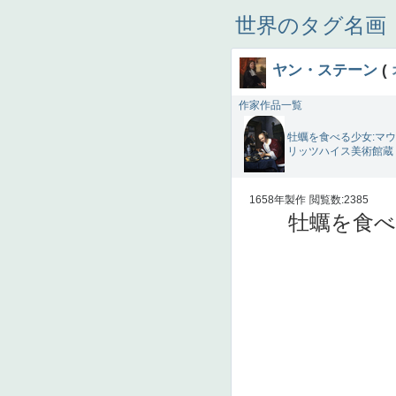
世界のタグ名画
ヤン・ステーン
(
作家作品一覧
牡蠣を食べる少女:マウ
リッツハイス美術館蔵
1658年製作
閲覧数:2385
牡蠣を食べ