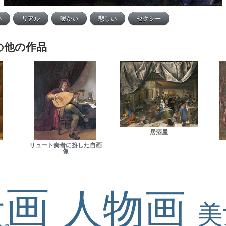
の他の作品
居酒屋
リュート奏者に扮した自画
像
景画
人物画