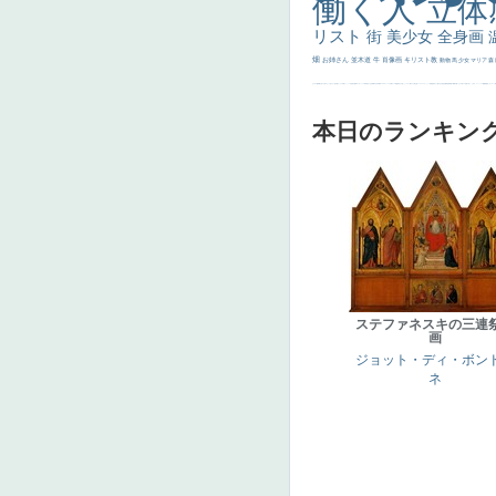
働く人
立体
リスト
街
美少女
全身画
畑
お姉さん
並木道
牛
肖像画
キリスト教
動物
馬
少女
マリア
森
士
マダム
配給
嫌な目つき
色
w]
こっち見てない
色白
聖セシリア
白馬
かっこいい女性
座る
画質
last
ヴィーナス
剣
哀愁
白人少女
食事中
山本芳翠
麦
alciato
ハーレム
女神
ローマ教皇
奥行き
火起こし
シスター
東方の三博士
雪
114514
かっこいい
受胎告知
天から覗き込む顔
設計図
挿絵
群衆
親子
裸婦
可愛い
ピサロ
美人
＃名画で学ぶ「たるみ」
ニーソックス
躍動感
黄色
こわい
コート
畦
本日のランキン
ステファネスキの三連
画
ジョット・ディ・ボン
ネ