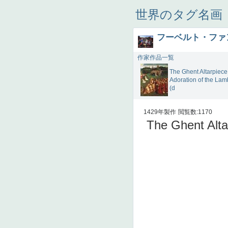
世界のタグ名画
フーベルト・ファ
作家作品一覧
The Ghent Altarpiece
Adoration of the Lam
(d
1429年製作
閲覧数:1170
The Ghent Altar