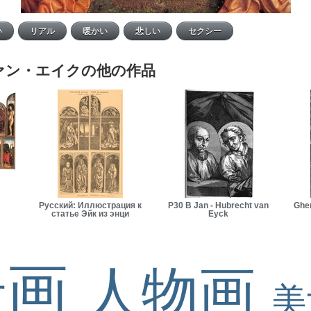
ァン・エイクの他の作品
Русский: Иллюстрация к
P30 B Jan - Hubrecht van
Ghe
статье Эйк из энци
Eyck
景画
人物画