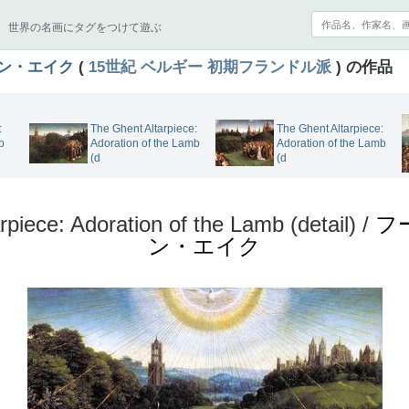
世界の名画にタグをつけて遊ぶ
ン・エイク
(
15世紀
ベルギー
初期フランドル派
) の作品
The Ghent Altarpiece:
:
The Ghent Altarpiece:
Adoration of the Lamb
b
Adoration of the Lamb
(d
(d
piece: Adoration of the Lamb (detail) /
フ
ン・エイク