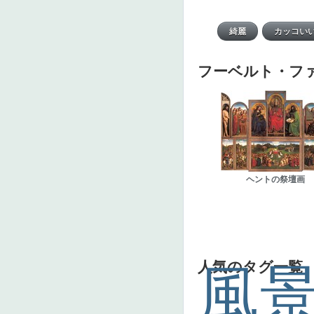
フーベルト・フ
ヘントの祭壇画
人気のタグ一覧
風