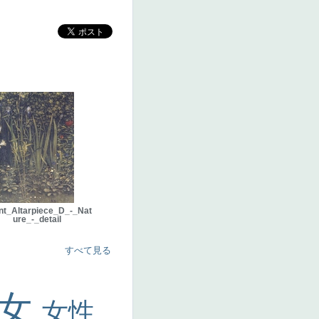
nt_Altarpiece_D_-_Nat
ure_-_detail
すべて見る
美女
女性