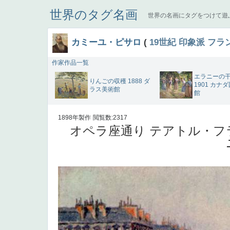
世界のタグ名画
世界の名画にタグをつけて遊
カミーユ・ピサロ
(
19世紀
印象派
フラ
作家作品一覧
エラニーの
りんごの収穫 1888 ダ
1901 カナ
ラス美術館
館
1898年製作
閲覧数:2317
オペラ座通り テアトル・フラン