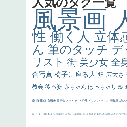
人気のタグ一覧
風景画
性
働く人
立体
ん
筆のタッチ
デ
リスト
街
美少女
全
合写真
椅子に座る人
畑
広大さ
教会
後ろ姿
赤ちゃん
ぽっちゃり
影
森
静物画
自画像
雪景色
スケッチ
林
掃除
イケメン
リアル
宗教画
肌が
厳
びっくり
花畑
橋
花
カメラ目線
補色
こっち見んな
キス
庭園
部屋
こんにちわ
素描
塔
青空
工場
巨木
青年
太陽
壮大
着衣
古代ギリシア
日