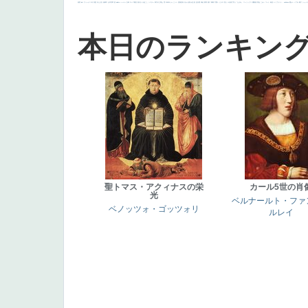
画質
last
ヴィーナス
剣
哀愁
白人少女
食事中
山本芳翠
麦
alciato
ハーレム
女神
ローマ教皇
奥行き
火起こし
シスター
東方の三博士
雪
114514
かっこいい
受胎告知
天から覗き込む顔
設計図
挿絵
群衆
親子
裸婦
可愛い
ピサロ
美人
＃名画で学ぶ「たるみ」
ニーソックス
躍動感
黄色
こわい
コート
畦道
レンブラント・
sekkusu
暖かい
バブみ
靴下
ショッ
本日のランキン
聖トマス・アクィナスの栄
カール5世の肖
光
ベルナールト・ファ
ベノッツォ・ゴッツォリ
ルレイ