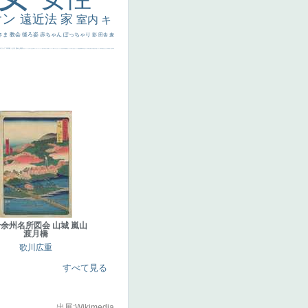
サン
遠近法
家
室内
キ
さま
教会
後ろ姿
赤ちゃん
ぽっちゃり
影
田舎
麦
代ギリシア
日本画
うさぎ
疲れた表情
悪女
フランス
くびれ
祈り
生活
光
弱気
ゴッホ
＃シスレーファン
苦悩
子供
麦わら帽子
駅
コントラスト
野菜
イエス
かわいい
レベチ
魚
美少年
列車
瓶
酒場
セックス
＃我が人生
美女イケメン
理想
悪魔
新聞写真
坊主
寝ている
手
歌川広重
ゆがみ
童顔
空中浮遊
ドラゴン
人物写真
星空
山
ひまわり
富嶽百景
１
お金持ち
騎
余州名所図会 山城 嵐山
渡月橋
歌川広重
すべて見る
出展:Wikimedia