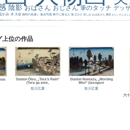
感
陰影
おばさん
おじさん
筆のタッチ
デッ
温かみ
木
天使
独特の色遣い
集合写真
椅子に座る人
畑
広大さ
悲しみ
おばあさん
横顔
おじいさん
おじ
静物画
自画像
雪景色
スケッチ
林
掃除
イケメン
リアル
宗教画
肌がスベスベ
強気
おばさま
植物
作家写真
夜景
モデル体型
部屋写真
川
ロングヘアー
鮮やか
油絵
英雄
家族
野原
古代ローマ
胸像画
荘厳
びっくり
花畑
橋
花
カメラ目線
補色
こっち見んな
キス
庭園
部屋
こんにちわ
素描
塔
青空
工場
巨木
青年
太陽
壮大
着衣
古
道
レンブラント・
sekkusu
暖かい
バブみ
靴下
ショッキング
人物が
クリアな空気感
黄色の太陽
じゃがいも
お墓
イケおじ
＃推しの絵
孔雀 天使
ホラー
気が強そう
ローマ皇帝
風車
港
エロ
これしか勝たん
リラックス
王子
厳しい表情
男性
船
こっちみんな
＃尊すぎて死にそう
聖書
セットがうまくいかない
天国 天使
王
本
美人画
カウボーイハット
海岸
帽子
こっち見るな
＃My Favirite
風景が
天国
イギリス
スーツ
精細
メイド
顔無し
オナニーおかず
＃オワーズ川カッコ良すぎ
グ上位の作品
Station Ōiso, „Tora’s Rain“
Station Numazu, „Morning
hinm
(Tora ga ame,
Mist“ (tasogare
歌川広重
歌川広重
六十