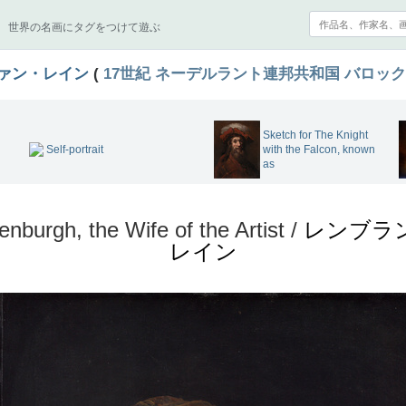
世界の名画にタグをつけて遊ぶ
ァン・レイン
(
17世紀
ネーデルラント連邦共和国
バロック
Sketch for The Knight
Self-portrait
with the Falcon, known
as
nburgh, the Wife of the Artist /
レンブラ
レイン