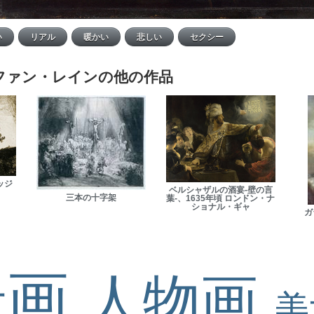
ファン・レインの他の作品
ッジ
ベルシャザルの酒宴‐壁の言
三本の十字架
葉‐、1635年頃 ロンドン・ナ
ショナル・ギャ
ガ
景画
人物画