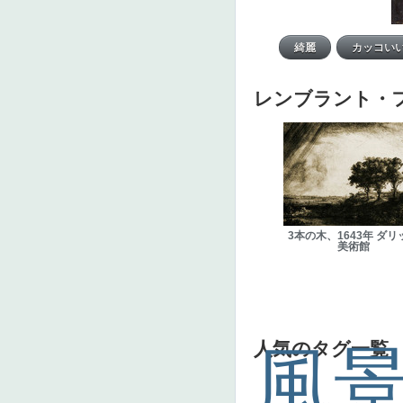
レンブラント・
3本の木、1643年 ダリ
美術館
人気のタグ一覧
風