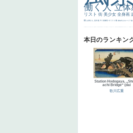
働く人
立体
リスト
街
美少女
全身画
畑
お姉さん
並木道
牛
肖像画
キリスト教
動物
馬
少女
マリア
森
士
マダム
配給
嫌な目つき
色
w]
こっち見てない
色白
聖セシリア
白馬
かっこいい女性
座る
画質
last
ヴィーナス
剣
哀愁
白人少女
食事中
山本芳翠
麦
alciato
ハーレム
女神
ローマ教皇
奥行き
火起こし
シスター
東方の三博士
雪
114514
かっこいい
受胎告知
天から覗き込む顔
設計図
挿絵
群衆
親子
裸婦
可愛い
ピサロ
美人
＃名画で学ぶ「たるみ」
ニーソックス
躍動感
黄色
こわい
コート
畦
本日のランキン
Station Hodogaya, „S
achi Bridge“ (dai
歌川広重