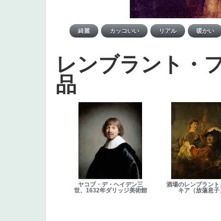
レンブラント・
品
ヤコブ・デ・ヘイデン三
酒場のレンブラント
世、1632年ダリッジ美術館
キア（放蕩息子