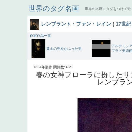
世界のタグ名画
世界の名画にタグをつけて遊
レンブラント・ファン・レイン
(
17世紀
作家作品一覧
アルテミシア
黄金の兜をかぶった男
プラド美術
1634年製作
閲覧数:3721
春の女神フローラに扮したサス
レンブラ