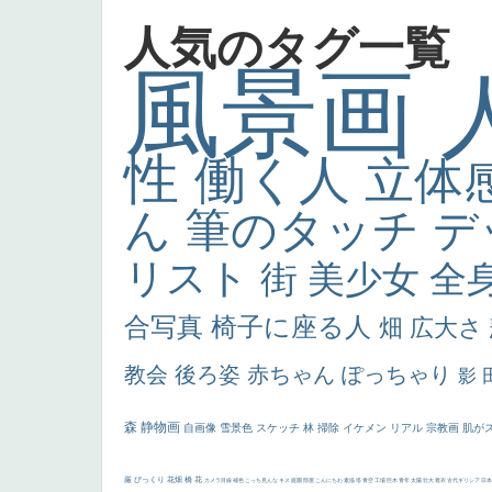
人気のタグ一覧
風景画
性
働く人
立体
ん
筆のタッチ
デ
リスト
街
美少女
全
合写真
椅子に座る人
畑
広大さ
教会
後ろ姿
赤ちゃん
ぽっちゃり
影
森
静物画
自画像
雪景色
スケッチ
林
掃除
イケメン
リアル
宗教画
肌が
厳
びっくり
花畑
橋
花
カメラ目線
補色
こっち見んな
キス
庭園
部屋
こんにちわ
素描
塔
青空
工場
巨木
青年
太陽
壮大
着衣
古代ギリシア
日