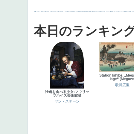
画質
last
ヴィーナス
剣
哀愁
白人少女
食事中
山本芳翠
麦
alciato
ハーレム
女神
ローマ教皇
奥行き
火起こし
シスター
東方の三博士
雪
114514
かっこいい
受胎告知
天から覗き込む顔
設計図
挿絵
群衆
親子
裸婦
可愛い
ピサロ
美人
＃名画で学ぶ「たるみ」
ニーソックス
躍動感
黄色
こわい
コート
畦道
レンブラント・
sekkusu
暖かい
バブみ
靴下
ショッ
本日のランキン
Station Ishibe, „Meg
lage“ (Megaw
歌川広重
牡蠣を食べる少女:マウリッ
ツハイス美術館蔵
ヤン・ステーン