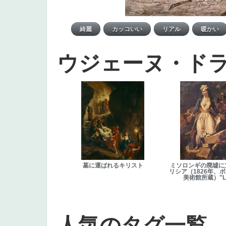
ウジェーヌ・ド
墓に運ばれるキリスト
ミソロンギの廃墟に
リシア（1826年、
美術館所蔵）"L
人気のタグ一覧