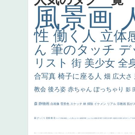
風景画
性
働く人
立体
ん
筆のタッチ
デ
リスト
街
美少女
全
合写真
椅子に座る人
畑
広大さ
教会
後ろ姿
赤ちゃん
ぽっちゃり
影
森
静物画
自画像
雪景色
スケッチ
林
掃除
イケメン
リアル
宗教画
肌が
厳
びっくり
花畑
橋
花
カメラ目線
補色
こっち見んな
キス
庭園
部屋
こんにちわ
素描
塔
青空
工場
巨木
青年
太陽
壮大
着衣
古代ギリシア
日
画質
last
ヴィーナス
剣
哀愁
白人少女
食事中
山本芳翠
麦
alciato
ハーレム
女神
ローマ教皇
奥行き
火起こし
シスター
東方の三博士
雪
114514
かっこいい
受胎告知
天から覗き込む顔
設計図
挿絵
群衆
親子
裸婦
可愛い
ピサロ
美人
＃名画で学ぶ「たるみ」
ニーソックス
躍動感
黄色
こわい
コート
畦道
レンブラント・
sekkusu
暖かい
バブみ
靴下
ショッ