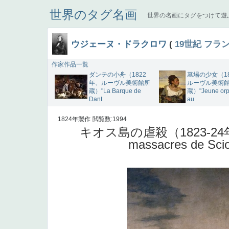
世界のタグ名画
世界の名画にタグをつけて遊
ウジェーヌ・ドラクロワ
(
19世紀
フラ
作家作品一覧
ダンテの小舟（1822
墓場の少女（1
年、ルーヴル美術館所
ルーヴル美術
蔵）"La Barque de
蔵）"Jeune orp
Dant
au
1824年製作
閲覧数:1994
キオス島の虐殺（1823-24
massacres de Scio