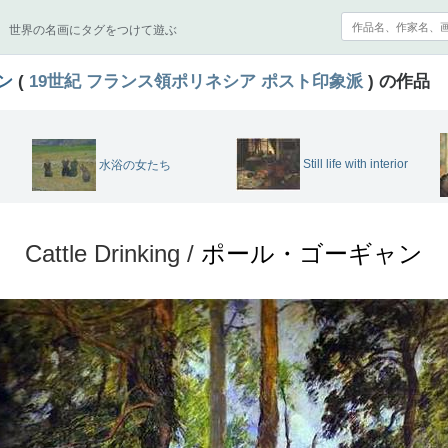
世界の名画にタグをつけて遊ぶ
ン
(
19世紀
フランス領ポリネシア
ポスト印象派
) の作品
Still life with interior
水浴の女たち
Cattle Drinking /
ポール・ゴーギャン