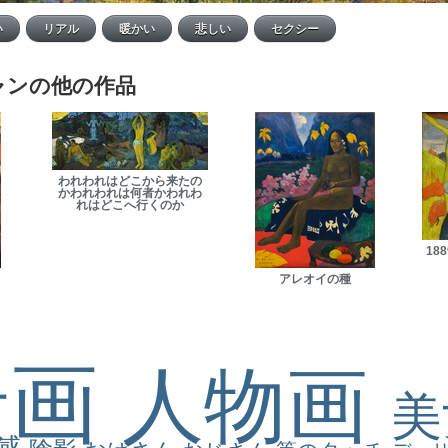
ャンの他の作品
われわれはどこから来たの
かわれわれは何者かわれわ
れはどこへ行くのか
18
アレオイの種
景画
人物画