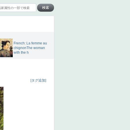
French: La femme au
chignonThe woman
with the h
[タグ追加]