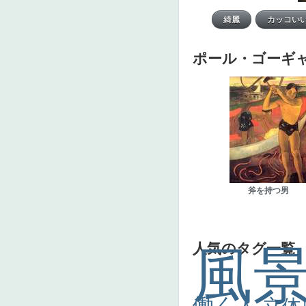
ポール・ゴーギ
斧を持つ男
人気のタグ一覧
風
働く人