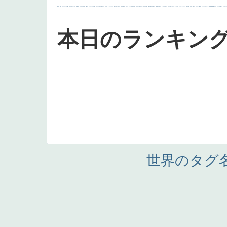
画質
last
ヴィーナス
剣
哀愁
白人少女
食事中
山本芳翠
麦
alciato
ハーレム
女神
ローマ教皇
奥行き
火起こし
シスター
東方の三博士
雪
114514
かっこいい
受胎告知
天から覗き込む顔
設計図
挿絵
群衆
親子
裸婦
可愛い
ピサロ
美人
＃名画で学ぶ「たるみ」
ニーソックス
躍動感
黄色
こわい
コート
畦道
レンブラント・
sekkusu
暖かい
バブみ
靴下
ショッ
本日のランキン
世界のタグ