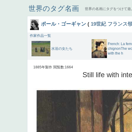
世界のタグ名画
世界の名画にタグをつけて遊
ポール・ゴーギャン
(
19世紀
フランス
作家作品一覧
French: La fe
水浴の女たち
chignonThe w
with the h
1885年製作
閲覧数:1664
Still life with int