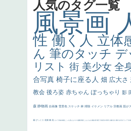
人気のタグ一覧
風景画
性
働く人
立体
ん
筆のタッチ
デ
リスト
街
美少女
全
合写真
椅子に座る人
畑
広大さ
教会
後ろ姿
赤ちゃん
ぽっちゃり
影
森
静物画
自画像
雪景色
スケッチ
林
掃除
イケメン
リアル
宗教画
肌が
厳
びっくり
花畑
橋
花
カメラ目線
補色
こっち見んな
キス
庭園
部屋
こんにちわ
素描
塔
青空
工場
巨木
青年
太陽
壮大
着衣
古代ギリシア
日