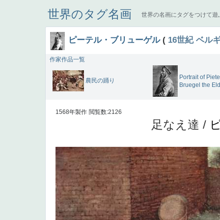
世界のタグ名画
世界の名画にタグをつけて遊
ピーテル・ブリューゲル
(
16世紀
ベル
作家作品一覧
Portrait of Piete
農民の踊り
Bruegel the El
1568年製作
閲覧数:2126
足なえ達 /