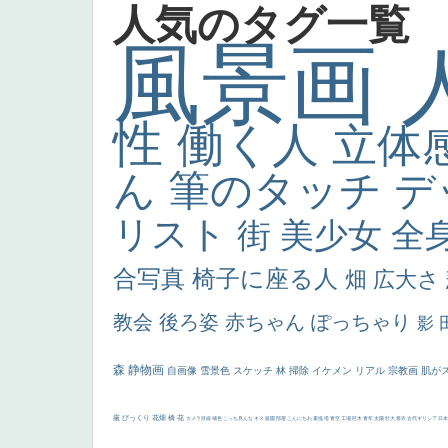
人気のタグ一覧
風景画
性
働く人
立体
ん
筆のタッチ
デ
リスト
街
美少女
全
合写真
椅子に座る人
畑
広大さ
教会
後ろ姿
赤ちゃん
ぽっちゃり
影
森
静物画
自画像
雪景色
スケッチ
林
掃除
イケメン
リアル
宗教画
肌が
厳
びっくり
花畑
橋
花
カメラ目線
補色
こっち見んな
キス
庭園
部屋
こんにちわ
素描
塔
青空
工場
巨木
青年
太陽
壮大
着衣
古代ギリシア
日