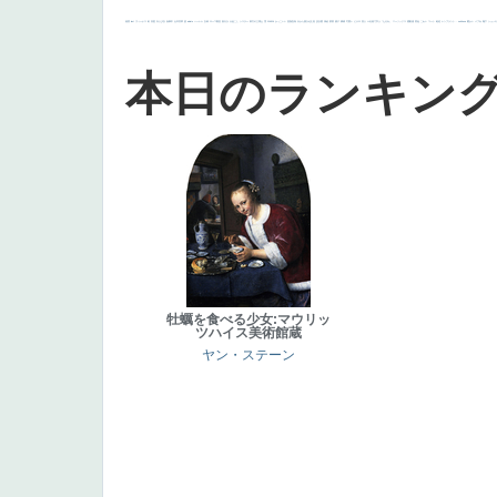
画質
last
ヴィーナス
剣
哀愁
白人少女
食事中
山本芳翠
麦
alciato
ハーレム
女神
ローマ教皇
奥行き
火起こし
シスター
東方の三博士
雪
114514
かっこいい
受胎告知
天から覗き込む顔
設計図
挿絵
群衆
親子
裸婦
可愛い
ピサロ
美人
＃名画で学ぶ「たるみ」
ニーソックス
躍動感
黄色
こわい
コート
畦道
レンブラント・
sekkusu
暖かい
バブみ
靴下
ショッ
本日のランキン
牡蠣を食べる少女:マウリッ
ツハイス美術館蔵
ヤン・ステーン